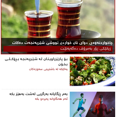
چاخواردنەوەی دوای نان خواردن تووشی شێرپه‌نجه‌ت ده‌كات
زیانێكی زۆر به‌مرۆڤ ده‌گه‌یه‌نێـت
بـۆ پـارێـزراویـتـان لـه‌ شـێـرپـه‌نـجـه‌ بــڕۆكــلــی‌
بـخـۆن
یه‌كێكه‌ له‌ باشترینی‌ سه‌وزه‌كان
به‌م ڕێگایانه‌ به‌رگریی‌ له‌شت به‌هێز بكه‌
ئه‌م هه‌نگاوانه‌ په‌یره‌و بكه‌