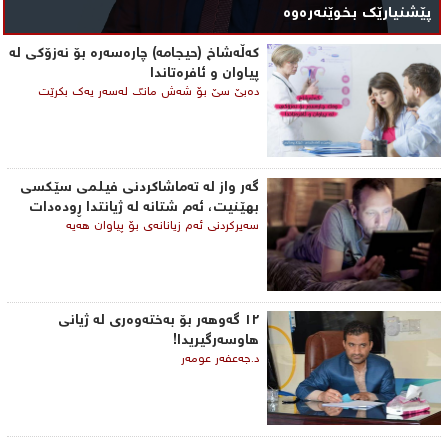
پێشنیارێک بخوێنەرەوە
کەڵەشاخ (حیجامە) چارەسەرە بۆ نەزۆکی لە
پیاوان و ئافرەتاندا
دەبێ سێ بۆ شەش مانگ لەسەر یەک بكرێت
گه‌ر واز له‌ ته‌ماشاكردنی فیلمی ‌سێكسی
بهێنیت، ئه‌م شتانه‌ له‌ ژیانتدا ڕوده‌دات
سه‌یركردنی ئه‌م زیانانه‌ی‌ بۆ پیاوان هه‌یه‌
١٢ گەوهەر بۆ بەختەوەری لە ژیانی
هاوسەرگیریدا!
د.جەعفەر عومەر