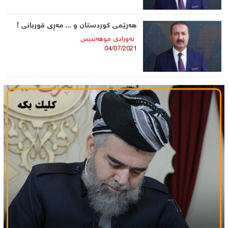
هەرێمی كوردستان و ... مەڕی قوربانی !
نه‌وزادی‌ موهه‌ندیس
04/07/2021