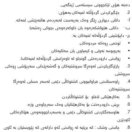
دەبنە هۆی تێكچوونی سیستەمی ژینگەیی.
2. جێگیركردنی گردۆڵكە لمیەكان،بەهۆی:
أ‌- دانانی دیواری ڕێگر وەك بەربەست لەبەردەم هاتنەپێشی لمەكە.
ب‌- دانانی هێواشكەرەوە یان خاوكەرەوەی بچوكی ڕەشەبا.
ج- داپۆشینی گردۆڵەكە لمیەكان بە:
• توخمی ڕوەكە مردوەكان.
• بەروبومە نەوتی و كیمیاوی یان مەتاتیەكان.
• ڕواندنی دارودرەختی گونجاو لە ناوەڕاستی گردۆڵەكە لمیەكاندا.
3. پارێزگاریكردنی لەوەڕگا سروشتیەكان و گەشەپێدانی سەرپۆشی ڕوەكی
سروشتی.
4. ڕاوەستاندنی فراوانبوونی كشتوكاڵی دێمی لەسەر حسابی لەوەڕگا
سروشتیەكان.
5. بەكارهێنانی لافاو بۆ كشتوكاڵكردن.
6. بڕینی دارودرەخت بۆ بەكارهێنانیان وەك سەرچاوەی وزە.
7. هاوسەنگكردنی كشتوكاڵی دێمی و بەسەرداچوونەوەی هۆكارەكانی
ئاودێری.
8. چاندنی وشك : كە بریتیە لە ڕواندنی ئەو دارانەی كە پێویستیان بە ئاوی