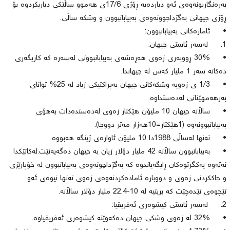
بەرەنگاربونەوەی ئەو دیاردەیە ڕۆژی 17/6ی هەموو ساڵێكی دیاریكردوە بۆ
ڕۆژی جیهانی بەگژداچوونەوەی بەبیابانبوون و وشكە ساڵی.
• ئامارەكانی بەبیابانبوون:
1. لەسەر ئاستی جیهان:
• 30% ڕووبەری زەوی هەڕەشەی بەبیابانبوونی لەسەرە كە كاریگەری
دەكاتە سەر 1 ملیار كەس لە جیهاندا.
• 1/3 ی زەویە وشكەكانی جیهان بەپراكتیكی زیاد لە 25% توانای
بەرهەمهێنانی لەدەستداوە.
• ساڵانە جیهان 10 ملیۆن هێكتار زەوی لەدەستدەدات بەهۆی
بەبیابانبوونەوە (1هێكتار=10هەزار مەتر دووجا).
• تەنها لەساڵی 1988دا 10 ملیۆن ئاوارەی ژینگە هەبووە.
• بەبیابانبوون ساڵانە 42 ملیار دۆلار زیان بە جیهان دەگەیەنێت.لەكاتێكدا
نەتەوە یەكگرتوەكان ڕایگەیاندوە كە بەگژداچونەوەی بەبیابانبوون لە خۆپارێزی
و چاككردنی زەوی و دووبارە ئامادەكردنەوەی زەوی تەنها نیوەی ئەو
تێچوەی تێدەچێت كە بریتیە لە 10-22.4 ملیار دۆلار ساڵانە.
2. لەسەر ئاستی كیشوەری ئەفریقیا:
• 32% لە زەوی وشكی جیهان دەكەوێتە كیشوەری ئەفریقیاوە.