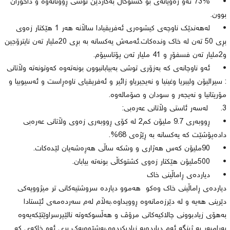
• 73% ئەو زەویانەی بۆ كشتوكاڵ بەكاردێن توشی ڕووتانەوە و داخوران
بوون.
• لەهەندێك ناوچەی كیشوەری ئەفریقیادا ساڵانە هەر 1 هێكتار زەوی
بڕی 50 تەن لە خاك وندەكات.ئەمەش یەكسانە بە بڕی 20ملیار تەن نایترۆجین
و2ملیار تەن فسفۆڕ و 41 ملیار تەن پۆتاسیۆم.
• ئەو ناوچانەی كە بەزۆری توشی بەبیابانبوون بونەتەوە كەوتونەتە وڵاتانی
: سیرالیۆن ولیبریا وغینیا و نەیجیریاو زائیر و ئەفریقیای ناوەڕاست و ئەسیوبیا و
مۆریتانیا و نەیجەر و سودان و صۆمالەوە.
3. لەسەر ئاستی وڵاتانی عەرەبی:
• ڕووبەری 9.7 ملیۆن كم2 لە كۆی ڕووبەری زەوی وڵاتانی عەرەبی
دادەپۆشێت كە یەكسانە بە ڕێژەی 68%.
• 90ملیۆن كەس هەژاری و وشكە ساڵی هەڕەشەیان لێدەكات.
• 500ملیۆن هێكتار زەوی كشتوكاڵی بونەتە بیابان.
• دیاردەی ڕاماڵینی خاك
دیاردەی ڕاماڵینی خاك وەكو هەموو دیاردە سروشتیەكانی تر میژوویەكی
دێرینی هەیە و لە دێرزەمانەوە ڕوویداوە،بەڵام لەم سەردەمەی ئێستادا
بەهۆی زیادبوونی چالاكیەكانی مرۆڤ و هەڵسوكەوتە نالێپرسراوێتێكەیەوە
بەرامبەر بە ژینگە ئەم دیاردەیە زیادیكردوە،بەشێوەیەك بڕی ئەو خاكەی كە