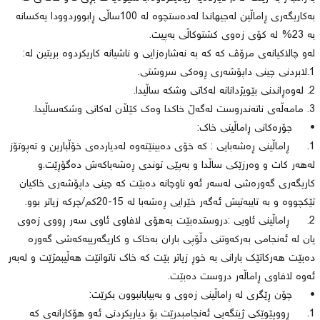
بەكاریگەری ڕاماڵین لەجیهاندا لەدەستچوە لە 100ساڵی ڕابووردوودا یەكسانە
بە 23% لە كۆی زەوی كشتوكاڵی بەپیت.
لەو چالاكیانەی مرۆڤ كە كە بە نەشارەزایی و ناشیانە كاریكردوە بریتین لە:
1.لابردنی چینی داپۆشەری ڕوەكی سروشتی.
2. لەوەڕاندنی بێویژدانانە لەكاتی وشكە ساڵیدا.
3. مامەڵەی ناتەندروست لەگەڵ خاكدا وەك كێڵان لەكاتی وشكەساڵیدا.
• جۆرەكانی ڕاماڵینی خاك:
1. ڕاماڵینی ڕەشەبایی : كە خۆی دەبینێتەوە لەدیاردەی خۆڵبارین و تەپوتۆز
لەهەر كات و وەرزێكی ساڵدا و بەپێی توندی ڕەشەباكەش دەگۆڕێت.و
كاریگەری گەورەشی لەسەر ئەو ناوچانە دەبێت كە چینی داپۆشەری خاكیان
تێكچووە و بە تایبەتیش ئەگەر خێرایی ڕەشەبا لە 15-20كم/چركە زیاتر بوو.
2. ڕاماڵینی ئاویی :دروستدەبێت بەهۆی لافاوی ئاوی سەر ڕووی زەوی
یان لە ئەنجامی بەركەوتنی دڵۆپی باران بەخاك و كاریگەرییەكەشی گەورە
دەبێت هەركاتێك بارانی بە خوڕ زیاتر بێت كە خاك ناتوانێت هەڵیبمژێت و لەبەر
ئەوە لافاوی ڕاماڵەر دروست دەبێت.
• چۆن ڕێگری لە ڕاماڵینی زەوی و بەبیابانبوون بكرێت:
1. ڕووپێوێكی ژینگەیی ئەنجامبدرێت بۆ دیاریكردنی ئەو هۆكارانەی كە