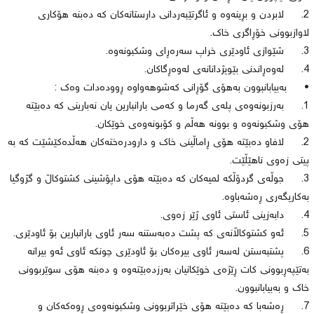
2. لابردن و بڕینەوە و ئاگرتێبەردانی دارستانەكان كە دەبنە هۆكاری
لاوازبوونی خۆڕاگری خاك.
3. شێوازی ئاودێری خراپ سەرەڕای وشكبونەوە.
4. لەوەڕاندنی بێویژدانانەی لەوەڕگاكان.
• بەبیابانبوون بەهۆی گۆڕانی كەشوهەواوە ڕوودەدات وەك :
1. بەرزبونەوەی پلەی گەرما و كەمی بارانبارین یان نەبارینی كە دەبێتە
هۆی وشكبونەوە و بوونە هەڵم و كۆبونەوەی خوێكان.
2. لافاو دەبێتە هۆی ڕاماڵینی خاك و دارودرەختەكان هەڵدەكێشێت كە بە
پیتی زەوی ناهێڵێت.
3. جوڵەی گردۆڵكە لمیەكان كە دەبێتە هۆی داپۆشینی كشتوكاڵ و گژوگیا
بەكاریگەری ڕەشەباوە.
4. دابەزینی ئاستی ئاوی ژێر زەوی.
5. ئەو كشتوكاڵانەی كە پشت دەبەستنە سەر ئاوی بارانبارین بۆ ئاودێری.
6. پشتبەستن لەسەر ئاوی بیرەكان بۆ ئاودێری چونكە ئاوی ئەو بیرانە
بەتێپەڕبوونی كات ڕێژەی خوێكانیان بەرزدەبێتەوە و دەبنە هۆی سوێربوونی
خاك و بەبیابانبوون.
7. ڕەشەبا كە دەبێتە هۆی خێراتربوونی وشكبونەوەی ڕوەكەكان و