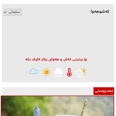
کەشوهەوا
بۆ بینینی كه‌ش و هه‌وای زیاتر كلیك بكه‌
تـه‌ندروستی