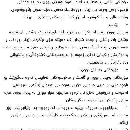
دۆخێكی بیابانی پێببەخشێت. لەبەر ئەوە بەبیابان بوون دەبێتە هۆكاری
نزمبونەوەی بەرهەمی ژیانی ڕووەكی.ئەمەش دەبێتە هۆی بڵاوبونەوەی
وشكەساڵی و وشكبونەوە لە زۆرێك لەناوچەكانی وڵاتانی جیهاندا.
• پێناسە:
بەبیابان بوون بریتیە لە تێكچوونی زەوی لەو ناوچانەی كە وشكن یان نیمچە
وشكن یان وشكن و نیمچە شێدارن.كە دەبێتە هۆی ونكردنی ژیانی ڕوەكی و
هەمەجۆری زیندەگی،ئەمەش دەبێتە هۆكاری ونكردنی چینی سەرەوەی خاك
و دواتریش ونكردنی توانای زەویە بۆ بەرهەمهێنانی كشتوكاڵی و پشتیوانی
ژیانی ئاژەڵی و مرۆڤیشە.
• جۆرەكانی بەبیابان بوون :
جۆرەكانی بەبیابان بوون و ئاست و مەترسیەكانی لەناوچەیەكەوە دەگۆڕێت بۆ
ناوچەیەكی تر بەپێی جیاوازی جۆری پەیوەندی لەنێوان ژینگەی سروشتی
لەلایەك و مرۆڤیش لەلایەكی ترەوە.هەربۆیە چوار جۆری بە بیابان بوون هەیە
بەپێی پۆلێنكردنی نەتەوە یەكگرتوەكان:
1. بەبیابانبوونی سووك :بریتیە لە ڕوودانی لەناوچوون یان وێرانبونێكی زۆر
سووك لە سەرپۆشی ڕوەكی و خاك،بەڵام كارناكاتە سەر توانای بایۆلۆجی
ژینگە.