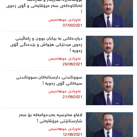
لەناكاوەكەی سەر مرۆڤایەتی و گۆی زەوی
!
نه‌وزادی‌ موهه‌ندیس
07/09/2021
دیاردەكانی بە بیابان بوون و ڕاماڵینی
زەوی مردنێكی هێواش و بێدەنگی گۆی
زەویە !
نه‌وزادی‌ موهه‌ندیس
29/08/2021
سووتاندنی دارستانەكان،سووتاندنی
سیەكانی گۆی زەویە !
نه‌وزادی‌ موهه‌ندیس
21/08/2021
لافاو مەترسیە بەردەوامەكە بۆ سەر
شارستانێتی مرۆڤایەتی !
نه‌وزادی‌ موهه‌ندیس
12/08/2021