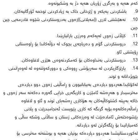
كەم هەیە و بەرگری زۆریان هەیە دژ بە وشكبونەوە.
9. باشكردنی پەیكەر و ژێرخانی خاك بە زیادكردنی توخمە ئۆرگانیەكان.
10. نەهێشتنی لاری ((مەیلانی))زەوی بەدروستكردنی شێوە قادرمەیی چین
چین.
11. كێڵانی زەوی لەیەكەم وەرزی بارانباریندا.
12. دروستكردنی گۆم و دەریاچەی بچوك لە دۆڵەكاندا بۆ ڕاوەستانی
ڕۆیشتنی ئاو.
13. دروستكردنی بەنداوەكان بۆ كەمكردنەوەی هێزی لافاوەكان.
14. پارێزگاریكردن لە سەرپۆشی ڕووەكی و دووركەوتنەوە لە لەوەڕاندنی
بێویژدانانە و توند.
لەكۆتایدا،هەردوو دیاردەی بەبیابانبوون و ڕاماڵینی زەوی دوو دیاردەی
مەترسیدار و هەڕەشە ئامێزن و كاریگەری خراپی گەورە دەكەنە سەر زەوی و
خاكە بەپیتە كشتوكاڵیەكان بە هۆكاری ڕەشەبای توند و ئاو و لافاوە
ڕاماڵەرەكانەوە،بۆیە گرنگە كە كاری پێویست ئەنجامبدرێت و پلانی
پێشوەختەش ئامادەبێت لە وەرزەكانی زستان و ساڵانی وشكە ساڵی و
كەمبارانیدا بۆ ڕێگەگرتن لەو دیاردانە.
لەكوردستانیشدا هەردوو دیاردەكە بونیان هەیە و بوشنەتە مەترسی بۆ