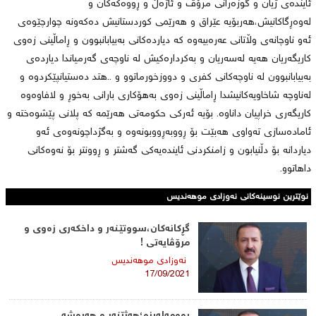
ئایندەی ژیان و گوزەرانی مرۆڤ و ئاژەڵ و ڕووەكەكان و
لەوەڕگاكانیش،هەربۆیە عێراق و هەرێمی كوردستانیش دەكەونە چوارچێوەی
ئەو ناوچانەی وڵاتانی عەرەبیەوە كە دیاردەكانی بەبیابانبوون و ڕاماڵینی زەوی
كاریگەریان هەیە لەسەریان و بەكردارەكیش لە ناوچەی گەرمیاندا دیاردەی
بەبیابانبوون لە ناوچەكانی كفری و دووزخورماتوو و ..هتد دەستیانپێكردوە و
لەناوچە شاخاویەكانیشدا ڕاماڵینی زەوی بەهۆكاری بارانی بەخوڕ و لافاوەوە
كاریگەری خراپیان داناوە. بۆیە ئەركی حكومەتی هەرێمە كە پلانی پێشوەختە و
ئامادەسازی تەواوی هەبێت بۆ ڕووبەڕووبونەوە و بەگژداچونەوەی ئەو
دیاردانە بۆ دڵنیابون و زامنكردنی ئایندەیەكی گەشتر و ڕوونتر بۆ نەوەكانی
داهاتوو.
نوێترین نوسینەکانی نه‌وزادی‌ موهه‌ندیس
گڕكانەكان،سووتێنەر و داخكەری زەوی و
مرۆڤایەتی !
نه‌وزادی‌ موهه‌ندیس
17/09/2021
بوومەلەرزە؛هەژێنەر و هەڕەشە