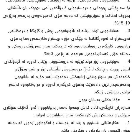
2. بەبیابانبوونی مام ناوەنجی: بریتیە لە ڕوودانی لەناوچونێكی مامناوەنجی
بۆ سەرپۆشی ڕووەكی و دروستبوونی گردۆڵكەی لمی بچووك یان قڵیشانی
بچووك لەخاكدا و سوێربونیشی كە دەبنە هۆی كەمبونەوەی بەرهەم بەڕێژەی
10-15%.
3. بەبیابانبوونی توند :بریتیە لە بڵاوبونەوەی پوش و گژوگیا و درەختیلەی
نەویستراو لە لەوەڕگاكاندا لە جێگەی جۆرە ویستراوەكان،هەروەها بەهۆی
زیادبوونی كاریگەری ڕووتاندنەوەوە كە كاردەكاتە سەر سەرپۆشی ڕوەكی و
دەبێتە هۆی كەمكردنەوەی بەرهەم بە ڕێژەی 50%.
4. بەبیابانبوونی زۆر توند :بریتیە لە دروستبوونی بڕێكی گەورە لە گردۆڵكەی
لمینی ڕووت و چالاك لەگەڵ دروستبوونی قڵیشانی زۆر و شیو ودۆڵ،و
خاكەكەش بەر سوێربونێكی زیانبەخش دەكەوێت.ئەم جۆرە لە بیابانبوون
بەمەترسیدار ترین دادەنرێت بەهۆی كاریگەرە گەورە و خراپەكانیەوە لەسەر
توانای بایۆلۆجی ژینگە.
• هۆكارەكانی بەبیابان بوون
سەرەڕای كاریگەریەكانی كەش وهەوا لەسەر بەبیابانبوون ئەوا گەلێك هۆكاری
مرۆڤی و دەستكردیش كاردەكەنە سەر بەبیابانبوون لەوانە:
1. بەكارهێنانی بێسنوور و زیاد لە پێویست و نەگوجاوی زەوی كە دەبنە
هۆی لێچوون یان داڕمان و ونكردنی خاك.