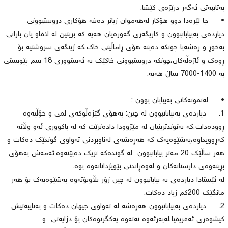
بەتایبەتی ئەگەر درێژەی كێشا.
• جا لێرەدا دوو هۆكار لەهەموان زیاتر دەبنە هۆكاری دروستبوونی
دیاردەی بەبیابانبوون و كاریگەری گەورەیان هەیە كە بریتین لە لافاو یان بارانی
بەخوڕ و ڕەشەبا چونكە دەبنە هۆی ڕاماڵینی خاك،كە ژینگەی سروشتیە بۆ
ڕوەك و ئاژەڵەكان،چونكە دروستبوونی خاكێك بە ئەستووری 18 سم پێویستی
بە 1400-7000 ساڵ هەیە.
• لەنمونەكانی بەبیابان بوون :
1. دیاردەی بەبیابانبوون لە چین: بەهۆی گێژەڵوكەی لمی و خۆڵیەوە
ڕوودەدات،كە بەتوندترینیان لە مێژوودا دادەنرێت كە لە باكووری ئەو وڵاتە
كەڕوویداوە،بەشێوەیەك كە هەڕەشەی لەناوبردنی تەواوی گوندێك دەكات و
هەر ساڵێك 20 مەتر بیابانبوون لە گوندەكە نزیك دەبێتەوە.ئەمەش بەهۆی
بڕینەوەی دارستانەكان و لەوەڕاندنی بێویژدانانەوە بوە.
لە ئێستادا دیاردەی بە بیابانبوون لە چین زۆر بڵاوبۆتەوە بەشێوەیەك بۆ هەر
مانگێك 200كم زیاد دەكات.
2. دیاردەی بەبیابانبوون هەڕەشە لە تەواوی جیهان دەكات و بەتایبەتیش
كیشوەری ئەفریقیا،لەبەرئەوە نەتەوە یەكگرتوەكان بۆ دژایەتی و