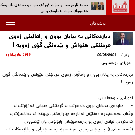
دەبیە ئارام قادر و خۆت گورگان خواردو ده‌كه‌ی یان وەک
هەمووان خۆت بەخاوەن بزانن‌
ڕۆژانى 19 و 20ى ئەم مانگە کۆنگرەى پێنجی کۆمەڵى دا
بەشەکان
بەڕێوەدەچێت‌
دیاردەكانی بە بیابان بوون و ڕاماڵینی زەوی
به‌ڤیدیۆ...کۆمەڵ: هیوادارین پڕۆسەی چەکدانانی په‌كه‌كه‌ 
مردنێكی هێواش و بێدەنگی گۆی زەویە !
بێنێتە ئاراوە‌
/
2915 جار بینراوە
وتار
29/08/2021
بەڤیدیۆ... 30 ئەندامی پارتی کرێکارانی کوردستان (پە
دەیانسووتێنن‌
نه‌وزادی‌ موهه‌ندیس
هۆكاری دەستگیرکردن ‌و بێسەروشوێنکردنی ئارام قادر س
دیاردەكانی بە بیابان بوون و ڕاماڵینی زەوی مردنێكی هێواش و بێدەنگی گۆی
نیشتمانیی بزانه‌؟‌
زەویە !
نەوزادی موهەندیس
• دیاردەی بەبیابان بوون دادەنرێت بە گرفتێكی جیهانی كە زۆرێك لە
وڵاتان بەدەستیەوە دەناڵێنن لە ناوچە جیاوازەكانی جیهاندا.كە دەناسرێت بە
كەمكردنی توانای زەوی بۆ بەرهەمهێنانی بایۆلۆجی،یان تێكچوونی
((لەدەستدانی)) بە پیتێتی زەوی بەرهەمهێنەرە بە تێكڕایی و وایلێدەكات كە