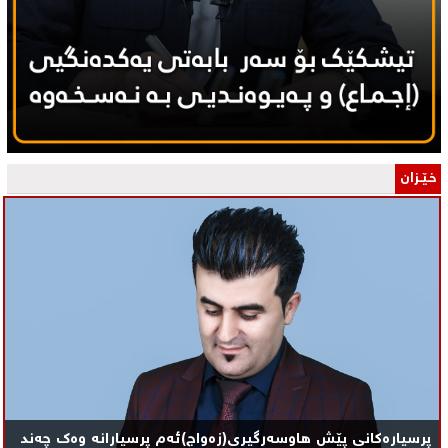
خـێـزان
پرسیارەکانی پێش هاوسەرگیری(زەواج)ئەم پرسیارانە وەک چەند