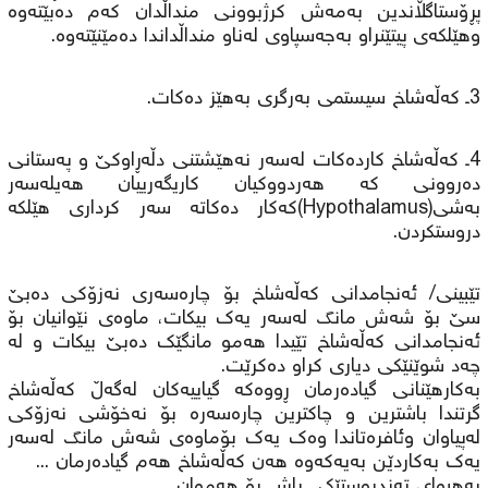
پڕۆستاگڵاندین بەمەش کرژبوونی منداڵدان کەم دەبێتەوە
وهێلکەی پیتێنراو بەجەسپاوی لەناو منداڵداندا دەمێنێتەوە.
3ـ کەڵەشاخ سیستمی بەرگری بەهێز دەکات.
4ـ کەڵەشاخ کاردەکات لەسەر نەهێشتنی دڵەڕاوکێ و پەستانی
دەروونی کە هەردووکیان کاریگەرییان هەیلەسەر
بەشی(Hypothalamus)کەکار دەکاتە سەر کرداری هێلکە
دروستکردن.
تێبینی/ ئەنجامدانی کەڵەشاخ بۆ چارەسەری نەزۆکی دەبێ
سێ بۆ شەش مانگ لەسەر یەک بیکات، ماوەی نێوانیان بۆ
ئەنجامدانی کەڵەشاخ تێیدا هەمو مانگێک دەبێ بیکات و لە
چەد شوێنێکی دیاری کراو دەکرێت.
بەکارهێنانی گیادەرمان ڕووەکە گیاییەکان لەگەڵ کەڵەشاخ
گرتندا باشترین و چاکترین چارەسەرە بۆ نەخۆشی نەزۆکی
لەپیاوان وئافرەتاندا وەک یەک بۆماوەی شەش مانگ لەسەر
یەک بەکاردێن بەیەکەوە هەن کەڵەشاخ هەم گیادەرمان ...
بەهیوای تەندروستێکی باش بۆ هەموان