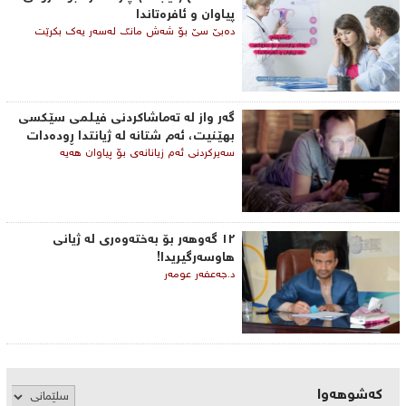
پیاوان و ئافرەتاندا
دەبێ سێ بۆ شەش مانگ لەسەر یەک بكرێت
گه‌ر واز له‌ ته‌ماشاكردنی فیلمی ‌سێكسی
بهێنیت، ئه‌م شتانه‌ له‌ ژیانتدا ڕوده‌دات
سه‌یركردنی ئه‌م زیانانه‌ی‌ بۆ پیاوان هه‌یه‌
١٢ گەوهەر بۆ بەختەوەری لە ژیانی
هاوسەرگیریدا!
د.جەعفەر عومەر
کەشوهەوا