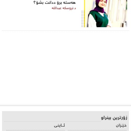
هەستە برۆ ددانت بشۆ؟
د.تروسکە عبداللە
زۆرترین بینراو
خـێـزان
ئـــاینی