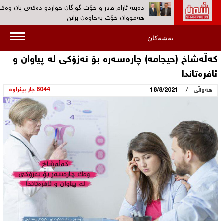
دەبیە ئارام قادر و خۆت گورگان خواردو ده‌كه‌ی یان وەک
هەمووان خۆت بەخاوەن بزانن‌
ڕۆژانى 19 و 20ى ئەم مانگە کۆنگرەى پێنجی کۆمەڵى دا
بەشەکان
بەڕێوەدەچێت‌
کەڵەشاخ (حیجامە) چارەسەرە بۆ نەزۆکی لە پیاوان و
به‌ڤیدیۆ...کۆمەڵ: هیوادارین پڕۆسەی چەکدانانی په‌كه‌كه‌ 
ئافرەتاندا
بێنێتە ئاراوە‌
/
6044 جار بینراوە
هەواڵی
18/8/2021
بەڤیدیۆ... 30 ئەندامی پارتی کرێکارانی کوردستان (پە
دەیانسووتێنن‌
هۆكاری دەستگیرکردن ‌و بێسەروشوێنکردنی ئارام قادر س
نیشتمانیی بزانه‌؟‌