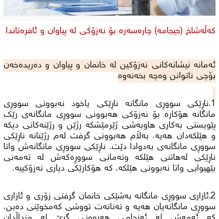
کەڵەشاخ (حیجامە) چارەسەرە بۆ نەزۆکی لە پیاوان و ئافرەتاندا
ئەمانە نیشانەکانی نەزۆکین لە خانمان و پیاوان و دەریدەخەن
بۆچی ناتوانن وەچە بخەنەوە
1.ناڕێکی سووڕی مانگانە ناڕێکی یاخود نەبوونی سووڕی
مانگانە هۆکارە بۆ نەزۆکی هەبوونی سووڕی مانگانەی رێک
پێویستی بەکاری هاوبەشی ژێرمێشکە رژێن و رژێنەکانی دیکە
و هێلکەدان هەیە، بەڵام هەبوونی گرفت لەم رژێنانە ناڕێکی
سووڕی مانگانەی بەدوادا دێت. ناڕێکی سووڕی مانگانەش واتا
ناڕێکی لەهاتنی هێلکە ونەمانی سووڕەکەش لە تەمەنی
بێهیوایی واتا نەبوونی هێلکە، کە هۆکارێکی دیاری نەزۆکییە.
2.ئازاری سووڕی مانگانە بەشێکی خانمان گرفتی زۆری و ئازاری
سووڕی مانگانەیان هەیە و تەنانەت تووشی کەمخوێنی دەبن،
کە ئەمەش لە ئەنجامی هەبوونی گرێ لە منداڵدان