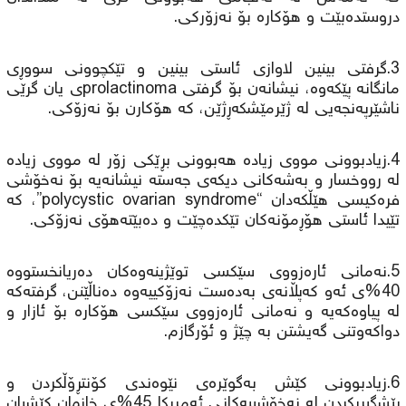
دروستدەبێت و هۆکارە بۆ نەزۆرکی.
3.گرفتی بینین لاوازی ئاستی بینین و تێکچوونی سووڕی
مانگانە پێکەوە، نیشانەن بۆ گرفتی prolactinomaی یان گرێی
ناشێرپەنجەیی لە ژێرمێشکەڕژێن، کە هۆکارن بۆ نەزۆکی.
4.زیادبوونی مووی زیادە هەبوونی بڕێكی زۆر لە مووی زیادە
لە رووخسار و بەشەکانی دیکەی جەستە نیشانەیە بۆ نەخۆشی
فرەکیسی هێڵکەدان “polycystic ovarian syndrome”، کە
تێیدا ئاستی هۆڕمۆنەکان تێکدەچێت و دەبێتەهۆی نەزۆکی.
5.نەمانی ئارەزووی سێکسی توێژینەوەکان دەریانخستووە
40%ی ئەو کەپڵانەی بەدەست نەزۆکییەوە دەناڵێنن، گرفتەکە
لە پیاوەکەیە و نەمانی ئارەزووی سێکسی هۆکارە بۆ ئازار و
دواکەوتنی گەیشتن بە چێژ و ئۆرگازم.
6.زیادبوونی کێش بەگوێرەی نێوەندی کۆنتڕۆڵکردن و
پێشگیریکردن لە نەخۆشییەکانی ئەمریکا 45%ی خانمان کێشیان