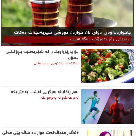
چاخواردنەوەی دوای نان خواردن تووشی شێرپه‌نجه‌ت ده‌كات
زیانێكی زۆر به‌مرۆڤ ده‌گه‌یه‌نێـت
بـۆ پـارێـزراویـتـان لـه‌ شـێـرپـه‌نـجـه‌ بــڕۆكــلــی‌
بـخـۆن
یه‌كێكه‌ له‌ باشترینی‌ سه‌وزه‌كان
به‌م ڕێگایانه‌ به‌رگریی‌ له‌شت به‌هێز بكه‌
ئه‌م هه‌نگاوانه‌ په‌یره‌و بكه‌
♦ئەگەر منداڵەکەت خوار دە ساڵە پێی مەڵێ