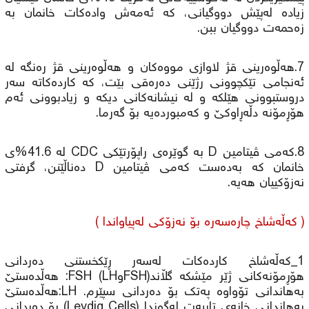
زیادە لەپێش دووگیانی، کە ئەمەش وادەکات خانمان بە
زەحمەت دووگیان ببن.
7.هەڵوەرینی قژ لاوازی مووەکان و هەڵوەرینی قژ رەنگە لە
ئەنجامی تێکچوونی رژێنی دەرەقی بێت، کە کاردەکاتە سەر
دروستبوونی هێلکە و لە نیشانەکانی دیکە و زیادبوونی ئەم
هۆڕمۆنە دڵەڕاوکێ و کەمبوردەیە بۆ گەرما.
8.کەمی ڤیتامین D بە گوێرەی راپۆرتێکی CDC لە 41.6%ی
خانمان کە بەدەست کەمی ڤیتامین D دەناڵێنن، گرفتی
نەزۆکییان هەیە.
( کەڵەشاخ چارەسەرە بۆ نەزۆکی لەپیاواندا )
1_کەڵەشاخ کاردەکات لەسەر ڕێکخستنی دەردانی
هۆڕمۆنەکانی ژێر مێشکە گڵاند(FSHوLH) FSH: هەڵدەستێ
بەهاندانی تۆواوە پەتک بۆ دەردانی سپێرم. LH:هەڵدەستێ
بەهاندانی خانەی تایبەت لەگوندا (Leydig Cells) بۆ دەردانی