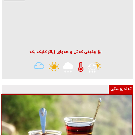
بۆ بینینی كه‌ش و هه‌وای زیاتر كلیك بكه‌
تـه‌ندروستی