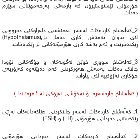
هۆڕمۆنی تێستوستیرۆن کە یارمەتی بەرهەمهێنانی سپێرم
دەدات.
2_کەڵەشاخ کاردەکات لەسەر نەهێشتنی دلەڕاوکێی دەروونی
لای پیاوان بەمەش کاری دەمار پل(Hypothalamus)
ڕێکدەخرێت و ئەم بەشە کاری هۆڕمۆنەکانی تر ڕێکدەخات.
3_کەڵەشاخ سووڕی خوێن لەگونەکان و جۆگەکانی تۆودا
چالاک دەکات بەمەش هەورکردنی کەم دەبێتەوە کەزۆربەی
هۆکاری نەزۆکییە لای پیاوان.
( کەڵەشاخ چارەسەرە بۆ نەخۆشی نەزۆکی لە ئافرەتاندا )
1ـ کەڵەشاخ کاردەکات لەسەر چالاکردنی هێلکەدانەکان لەڕێی
ڕێکخستنی دەردانی هۆڕمۆنی (LH) و (FSH).
2ـ کەڵەشاخ کاردەکات لەسەر دەردانی هۆڕمۆنی