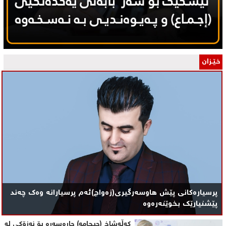
خـێـزان
پرسیارەکانی پێش هاوسەرگیری(زەواج)ئەم پرسیارانە وەک چەند
پێشنیارێک بخوێنەرەوە
کەڵەشاخ (حیجامە) چارەسەرە بۆ نەزۆکی لە