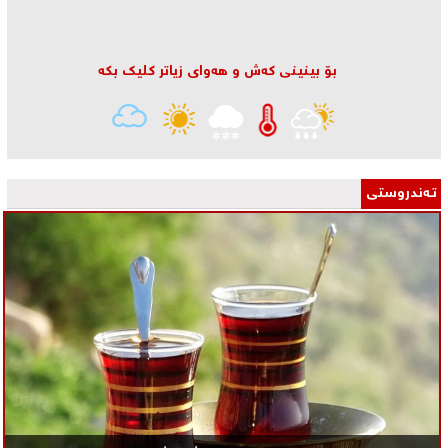
بۆ بینینی كه‌ش و هه‌وای زیاتر كلیك بكه‌
تـه‌ندروستی