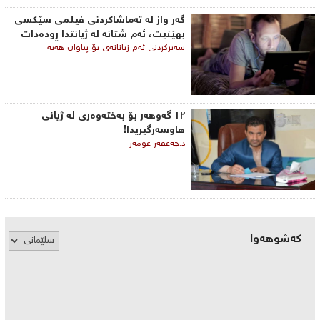
گه‌ر واز له‌ ته‌ماشاكردنی فیلمی ‌سێكسی
بهێنیت، ئه‌م شتانه‌ له‌ ژیانتدا ڕوده‌دات
سه‌یركردنی ئه‌م زیانانه‌ی‌ بۆ پیاوان هه‌یه‌
١٢ گەوهەر بۆ بەختەوەری لە ژیانی
هاوسەرگیریدا!
د.جەعفەر عومەر
کەشوهەوا