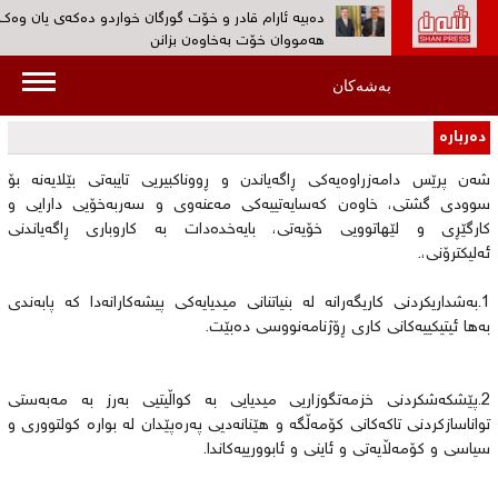
دەبیە ئارام قادر و خۆت گورگان خواردو ده‌كه‌ی یان وەک
هەمووان خۆت بەخاوەن بزانن‌
ڕۆژانى 19 و 20ى ئەم مانگە کۆنگرەى پێنجی کۆمەڵى دا
بەشەکان
بەڕێوەدەچێت‌
دەربارە
به‌ڤیدیۆ...کۆمەڵ: هیوادارین پڕۆسەی چەکدانانی په‌كه‌كه‌ 
بێنێتە ئاراوە‌
شەن پرێس دامەزراوەیەكی ڕاگەیاندن و ڕووناكبیریی تایبەتی بێلایەنە بۆ
سوودی گشتی، خاوەن كەسایەتییەكی مەعنەوی و سەربەخۆیی دارایی و
بەڤیدیۆ... 30 ئەندامی پارتی کرێکارانی کوردستان (پە
كارگێڕی و لێهاتوویی خۆیەتی، بایەخدەدات بە كاروباری ڕاگەیاندنی
دەیانسووتێنن‌
ئەلیكترۆنی،.
هۆكاری دەستگیرکردن ‌و بێسەروشوێنکردنی ئارام قادر س
نیشتمانیی بزانه‌؟‌
1.بەشداریكردنی كاریگەرانە لە بنیاتنانی میدیایەكی پیشەكارانەدا كە پابەندی
بەها ئیتیكییەكانی كاری ڕۆژنامەنووسی دەبێت.
2.پێشكەشكردنی خزمەتگوزاریی میدیایی بە كواڵیتیی بەرز بە مەبەستی
تواناسازكردنی تاكەكانی كۆمەڵگە و هێنانەدیی پەرەپێدان لە بوارە كولتووری و
سیاسی و كۆمەڵایەتی و ئاینی و ئابوورییەكاندا.