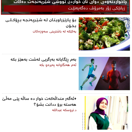
چاخواردنەوەی دوای نان خواردن تووشی شێرپه‌نجه‌ت ده‌كات
زیانێكی زۆر به‌مرۆڤ ده‌گه‌یه‌نێـت
بـۆ پـارێـزراویـتـان لـه‌ شـێـرپـه‌نـجـه‌ بــڕۆكــلــی‌
بـخـۆن
یه‌كێكه‌ له‌ باشترینی‌ سه‌وزه‌كان
به‌م ڕێگایانه‌ به‌رگریی‌ له‌شت به‌هێز بكه‌
ئه‌م هه‌نگاوانه‌ په‌یره‌و بكه‌
♦ئەگەر منداڵەکەت خوار دە ساڵە پێی مەڵێ
هەستە برۆ ددانت بشۆ؟
د.تروسکە عبداللە