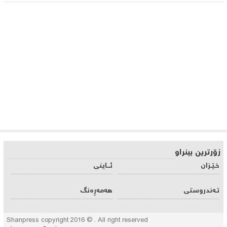
زۆرترین بینراو
خـێـزان
ئـــاینی
تـه‌ندروستی
هه‌مه‌ڕه‌نگ
Shanpress copyright 2016 © . All right reserved