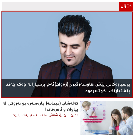
خـێـزان
پرسیارەکانی پێش هاوسەرگیری(زەواج)ئەم پرسیارانە وەک چەند
پێشنیارێک بخوێنەرەوە
کەڵەشاخ (حیجامە) چارەسەرە بۆ نەزۆکی لە
پیاوان و ئافرەتاندا
دەبێ سێ بۆ شەش مانگ لەسەر یەک بكرێت