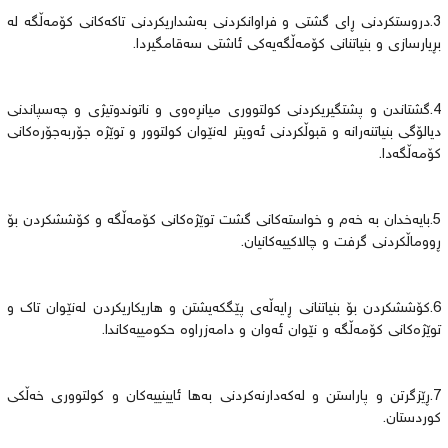
3.دروستكردنی ڕای گشتی و فراوانكردنی بەشداریكردنی تاكەكانی كۆمەڵگە لە
بڕیارسازی و بنیاتنانی كۆمەڵگەیەكی ئاشتی سەقامگیردا.
4.گشتاندن و پشتگیریكردنی كولتووری میانڕەوی و ناتوندوتیژی و چەسپاندنی
دیالۆگی بنیاتنەرانە و قبوڵكردنی ئەویتر لەنێوان كولتوور و توێژە جۆربەجۆرەكانی
كۆمەڵگەدا.
5.بایەخدان بە خەم و خواستەكانی گشت توێژەكانی كۆمەڵگە و كۆششكردن بۆ
ڕووماڵكردنی گرفت و چالاكییەكانیان.
6.كۆششكردن بۆ بنیاتنانی ڕایەڵەی پێگكەیشتن و هاریكاریكردن لەنێوان تاك و
توێژەكانی كۆمەڵگە و نێوان ئەوان و دامەزراوە حكومییەكاندا.
7.ڕێزگرتن و پاراستن و لەكەدارنەكردنی بەها ئایینییەكان و كولتووری خەڵكی
كوردستان.