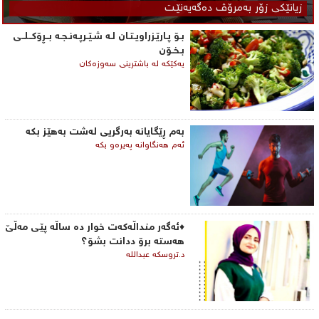
زیانێكی زۆر به‌مرۆڤ ده‌گه‌یه‌نێـت
بـۆ پـارێـزراویـتـان لـه‌ شـێـرپـه‌نـجـه‌ بــڕۆكــلــی‌
بـخـۆن
یه‌كێكه‌ له‌ باشترینی‌ سه‌وزه‌كان
به‌م ڕێگایانه‌ به‌رگریی‌ له‌شت به‌هێز بكه‌
ئه‌م هه‌نگاوانه‌ په‌یره‌و بكه‌
♦ئەگەر منداڵەکەت خوار دە ساڵە پێی مەڵێ
هەستە برۆ ددانت بشۆ؟
د.تروسکە عبداللە