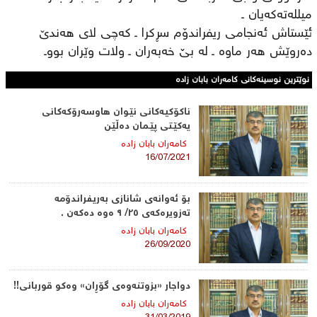
میللەتەکەیان ـ
ئێستاش ئەنجامی ریفراندۆم سڕکرا ـ کەچی لای ھەندێ
دەروێش ھەر ماوە ـ لە بێ خەبەران ـ ولات وێران بووـ
نوێترین نوسینەکانی كامه‌ران بابان زاده‌
ناکۆکیەکانی نێوان ھاوسەرۆکەکانی
یەکێتی پێمان دەڵێن
كامه‌ران بابان زاده‌
16/07/2021
بۆ ئەوانەی شانازی بەریفراندۆمە
تەزویرەکەی ٢٥/ ٩ ەوە دەکەن .
كامه‌ران بابان زاده‌
26/09/2020
دواجار «بزوتنەوەی گۆڕان» وەکو قوربانی!!
كامه‌ران بابان زاده‌