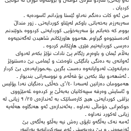
ئەو (بەڵێ) ساردو سڕەی کۆمەڵ و بزوتنەوە گۆڕان لە کۆتایی
کردیان ـ
من ئەو کات دەنگم نەداو ئێستا ویژدانم ئاسودەیە ـ
سەربەرزم بەخەباتی باوکم لەپێناو کوردایەتی ـ زور منداڵ
بووم کە خەباتم بۆ سەربەخۆیی کوردایەتی کردووە ـخوێندنم
لەدەستچوەو گیراوم ـھەموو ھاورێکانم شاھیدن لەگەنجیەوە
دەرسی کوردایەتیم فێری ھاڕێکانم کردوە ـ
بەڵام ئیمان و باوەڕم رێگام پێ نادات نۆێژ بکەم لەدوای
ئەوانەی بە دەنگی بانگێکی ناوەخت و ئیمامی بێ دەستنوێژ
دەیانەوێت لەدوایانەوە دەست بگرین ــبەــموزایەدەی بێ کردار
ـ ئەشھەدو بیلا بکەین بۆ قەڵەم و نووسەرانی بندیوار ـ
ھەموومان دەزانین لەسەدا ٤٠/'ی خەڵکی دەنگیان نەدا ـپۆلیس
و ئاسایش وەرقە سپیەکانیان بەبەڵێ پڕ کردەوە ـلەمێژووی
بزاڤی کوردایەتی ھیچ کارەساتێک بە ئەندازەی ٢٥/ ٩ زیانی لە
حوکمڕانی خۆماڵی نەداوە ـ بەئەندازەی ئەو ھەنگاوە ھەڵەیە
زیانی لەکورد نەداوە ـ
ئەمە نەک بەڵگەو تاپۆی رەش نیە بەڵکو بەڵگەی بێ
ئەزموونی و بێ دەربەستی ئەم سەرکردانەیە بەرانبەر