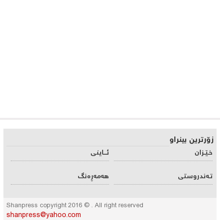
زۆرترین بینراو
خـێـزان
ئـــاینی
تـه‌ندروستی
هه‌مه‌ڕه‌نگ
Shanpress copyright 2016 © . All right reserved
shanpress@yahoo.com