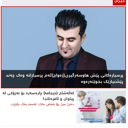
خـێـزان
پرسیارەکانی پێش هاوسەرگیری(زەواج)ئەم پرسیارانە وەک چەند
پێشنیارێک بخوێنەرەوە
کەڵەشاخ (حیجامە) چارەسەرە بۆ نەزۆکی لە
پیاوان و ئافرەتاندا
دەبێ سێ بۆ شەش مانگ لەسەر یەک بكرێت