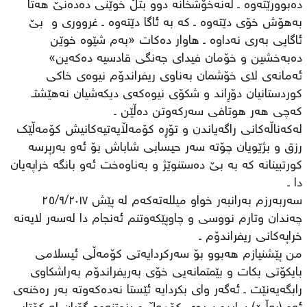
دەبوورێتەوە ـ لەنەخۆشخانە دوو بتڵ خوێنی دەدەنێ ھەتا
بەھۆش خۆی دێتەوە ـ کە بە ئاگا دێتەوە ـ غرووری و بێ
ئاگایی بەری نەداوە ـ ھاوار دەکات «بەم شێوە خوێن
دەبەخشین و خۆمان فیدای جەنگی قادسیە دەکەین»
ئەمانەی لای خۆشمان بەناوی ریفراندۆم نیوەی خاکی
کوردستانیان دۆڕاند و شکۆی نیوەکەی دیکەشیان نەھێشتـ
کەچی ھەر ھوتافی سەرکەوتن دەڵێن ـ
لەکەناڵەکانی راگەیاندن و تۆڕە کۆمەڵایەتیەکانیش کۆمەڵێک
رزق و بژێویان چۆتە سەر حیسابی شاباش بۆ ئەو بەرپرسە
کورتبینانە کە بە بێ دەستنوێژ و بەناوەخت ئەو بانگە خراپەیان
دا ـ
سەربەرزم بەرانبەر خواو میللەتەکەم لە پێش ٢٥/٩/٢٠١٧
چەندان وتارم نووسی و چاوپێکەوتنم ئەنجام دا لەسەر لایەنە
خراپەکانی ریفراندۆم ـ
من پێشنیازم ھەبوو بۆ سەرکردایەتی کۆمەڵی ئیسلامی
بایکۆتی بکات و بێمتمانەیی خۆی بەریفراندۆم بەراشکاوی
رابگەیەنێت ـ ئەگەر وای بکردایە ئێستا نەدەکەوتە بەر رەخنەی