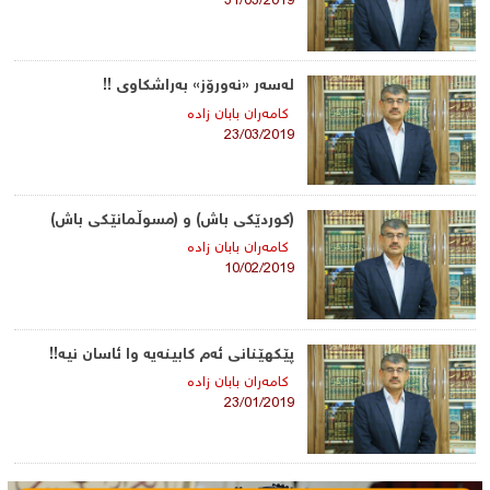
31/03/2019
لەسەر «نەورۆز» بەراشکاوی !!
كامه‌ران بابان زاده‌
23/03/2019
(كوردێكی باش) و (مسوڵمانێكی باش)
كامه‌ران بابان زاده‌
10/02/2019
پێكهێنانی ئه‌م كابینه‌یه‌ وا ئاسان نیه‌!!
كامه‌ران بابان زاده‌
23/01/2019