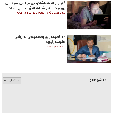
گه‌ر واز له‌ ته‌ماشاكردنی فیلمی ‌سێكسی
بهێنیت، ئه‌م شتانه‌ له‌ ژیانتدا ڕوده‌دات
سه‌یركردنی ئه‌م زیانانه‌ی‌ بۆ پیاوان هه‌یه‌
١٢ گەوهەر بۆ بەختەوەری لە ژیانی
هاوسەرگیریدا!
د.جەعفەر عومەر
کەشوهەوا