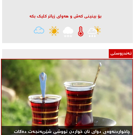
بۆ بینینی كه‌ش و هه‌وای زیاتر كلیك بكه‌
تـه‌ندروستی
چاخواردنەوەی دوای نان خواردن تووشی شێرپه‌نجه‌ت ده‌كات