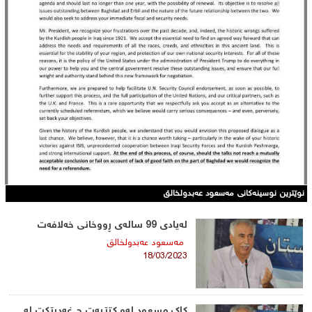
نوێترین نوسینەکانی مه‌سعود عەبدولخالق
له‌یادی 99 ساله‌ی ڕووخانی خه‌لافه‌ت
مه‌سعود عەبدولخالق
18/03/2023
كاك مسعود له‌و كتێبه‌ت چ غه‌درێكت له