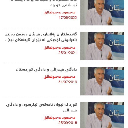
‌ئیسلامی كردوه‌
مه‌سعود عەبدولخالق
17/08/2022
گەندەلكاران پەلاماری قورئان دەدەن دەلێن
(تەرابوتی لۆجیكی لە نێوان ئایەتەكان نیە) .
مه‌سعود عەبدولخالق
25/01/2021
دادگای فیدراڵی و دادگای كوردستان
مه‌سعود عەبدولخالق
31/07/2019
كورد لە نیوان نامەكەی تیلرسون و دادگای
فیدرالی
مه‌سعود عەبدولخالق
25/09/2018