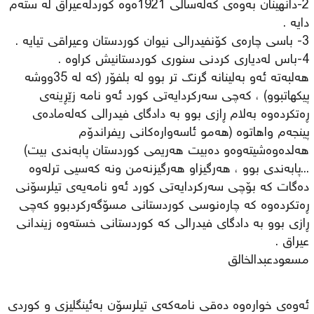
2-دانهینان بەوەی كەلەسالی 1921ەوە كوردلەعیراق لە ستەم
دایە .
3- باسی چارەی كۆنفیدرالی نیوان كوردستان وعیراقی تیایە .
4-باس لەدیاری كردنی سنوری كوردستانیش كراوە .
هەلبەتە ئەو بەلینانە گرنگ تر بوو لە بلفۆر (كە لە 35ووشە
پیكهاتبوو) ، كەچی سەركردایەتی كورد ئەو نامە زێڕینەی
ڕەتكردەوە بەلام ڕازی بوو بە دادگای فیدرالی كەلەمادەی
پینجەم واهاتوە (هەمو ئاسەوارەكانی ریفراندۆم
هەلدەوەشیتەوەو دەبیت هەریمی كوردستان پابەندی بیت)
...پابەندی بوو ، هەرگیزاو هەرگیزنەمن ونە كەسیی ترلەوە
دەگات كە بۆچی سەركردایەتی كورد ئەو نامەیەی تیلرسۆنی
ڕەتكردەوە كە چارەنوسی كوردستانی مسۆگەركردبوو كەچی
ڕازی بوو بە دادگای فیدرالی كە كوردستانی خستەوە زیندانی
عیراق .
مسعودعبدالخالق
ئەوەی خوارەوە دەقی نامەكەی تیلرسۆن بەئینگلیزی و كوردی