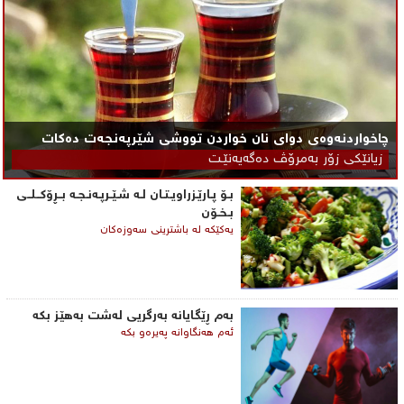
چاخواردنەوەی دوای نان خواردن تووشی شێرپه‌نجه‌ت ده‌كات
زیانێكی زۆر به‌مرۆڤ ده‌گه‌یه‌نێـت
بـۆ پـارێـزراویـتـان لـه‌ شـێـرپـه‌نـجـه‌ بــڕۆكــلــی‌
بـخـۆن
یه‌كێكه‌ له‌ باشترینی‌ سه‌وزه‌كان
به‌م ڕێگایانه‌ به‌رگریی‌ له‌شت به‌هێز بكه‌
ئه‌م هه‌نگاوانه‌ په‌یره‌و بكه‌