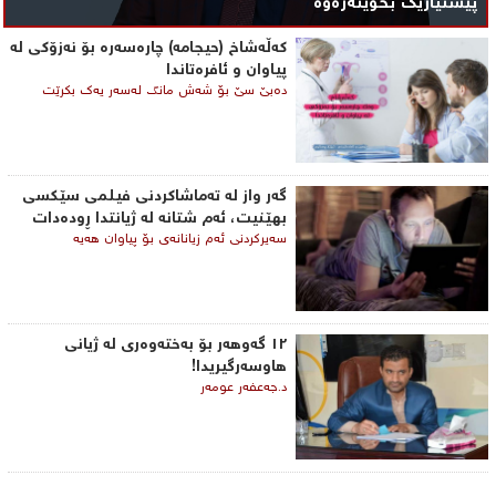
پێشنیارێک بخوێنەرەوە
کەڵەشاخ (حیجامە) چارەسەرە بۆ نەزۆکی لە
پیاوان و ئافرەتاندا
دەبێ سێ بۆ شەش مانگ لەسەر یەک بكرێت
گه‌ر واز له‌ ته‌ماشاكردنی فیلمی ‌سێكسی
بهێنیت، ئه‌م شتانه‌ له‌ ژیانتدا ڕوده‌دات
سه‌یركردنی ئه‌م زیانانه‌ی‌ بۆ پیاوان هه‌یه‌
١٢ گەوهەر بۆ بەختەوەری لە ژیانی
هاوسەرگیریدا!
د.جەعفەر عومەر