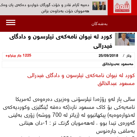
دەبیە ئارام قادر و خۆت گورگان خواردو ده‌كه‌ی یان وەک
هەمووان خۆت بەخاوەن بزانن‌
ڕۆژانى 19 و 20ى ئەم مانگە کۆنگرەى پێنجی کۆمەڵى دا
بەشەکان
بەڕێوەدەچێت‌
كورد لە نیوان نامەكەی تیلرسون و دادگای
به‌ڤیدیۆ...کۆمەڵ: هیوادارین پڕۆسەی چەکدانانی په‌كه‌كه‌ 
فیدرالی
بێنێتە ئاراوە‌
/
1225 جار بینراوە
وتار
25/09/2018
بەڤیدیۆ... 30 ئەندامی پارتی کرێکارانی کوردستان (پە
دەیانسووتێنن‌
مه‌سعود عەبدولخالق
هۆكاری دەستگیرکردن ‌و بێسەروشوێنکردنی ئارام قادر س
كورد لە نیوان نامەكەی تیلرسون و دادگای فیدرالی
نیشتمانیی بزانه‌؟‌
مسعود عبدالخالق
سالی پار لەو رۆژەدا تیلرسۆنی وەزیری دەرەوەی ئەمریكا
نامەیەكی بۆ كاك مسعود نارد(كە دەقە ئینگلیزی وكوردیەكەی
لەخوارەوەیە) پیكهاتبوو لە (زیاتر لە 700 ووشە) زۆری بەلینی
گەورەی تیدا بوو ، لەهەمویان گرنگ تر : 1-دان هینانی
بەمافی چارەنوس