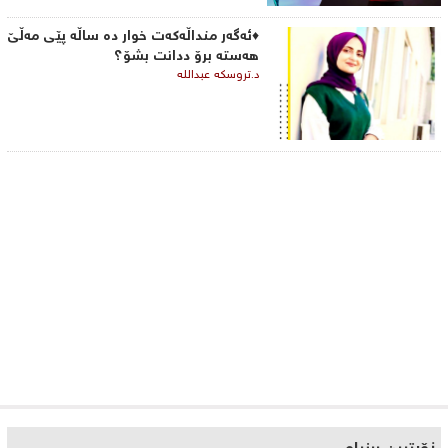
♦ئەگەر منداڵەکەت خوار دە ساڵە پێی مەڵێ
هەستە برۆ ددانت بشۆ؟
د.تروسکە عبداللە