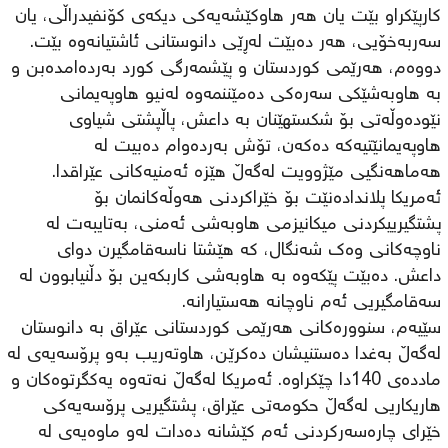
کارپێکراو بێت یان هەر هاوکێشەیەکی دیکەی کۆنفیدراڵی، یان
سەربەخۆیی، هەر دەبێت لەڕێی دانوستانی ئاشتیانەوە بێت.
دووەم، هەرێمی کوردستان و پێشمەرگی کورد بەردەامدەبن و
بە هاوبەشێکی سەرەکی دەمێننمەوە لەنیو هاوپەیمانی
نێودەوڵەتی بۆ شکستهێنان بە داعش، پاڵپشتی شیاوی
هاوپەیمانێتیەکە دەکەن، تۆش بەردەوام دەبیت لە
هەماهەنگیی مێژوویت لەگەڵ هێزە ئەمنیەکانی عێراقدا.
ئەمریکا پلاندادەنێت بۆ خێراکردنی هەوڵەکانمان بۆ
پشتگیرییکردنی میکانیزمی هاوبەشی ئەمنی، بەتایبەت لە
ناوچەکانی وەك شەنگال، کە هێشتا ناسەقامگیرن دوای
داعش. دەبێت پێکەوە بە هاوبەشی کاربکەین بۆ دڵنیابوون لە
سەقامگیریی ئەم ناوچانە هەستیارانە.
سێیەم، سنوورەکانی هەرێمی کوردستانی عێراق بە دانوستان
لەگەڵ بەغدا دەستنیشان دەکرێن، هاوتەریب بەو پرۆسەیەی لە
ماددەی 140دا چێکراوە. ئەمریکا لەگەڵ نەتەوە یەکگرتوەکان و
هاریکاریی لەگەڵ حکومەتی عێراق، پشتگیریی پرۆسەیەکی
خێرای چارەسەرکردنی ئەم کێشانە دەدات لەو ماوەیەی لە