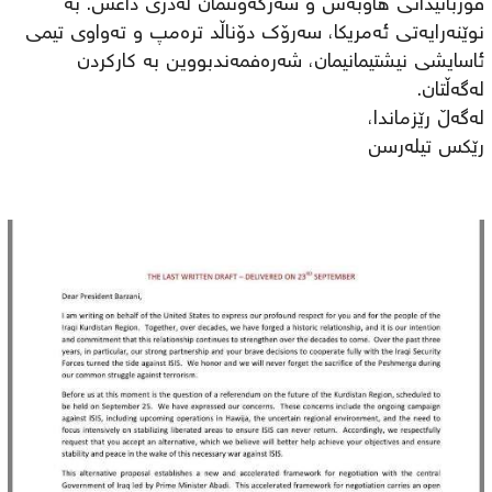
قوربانیدانی هاوبەش و سەرکەوتنمان لەدژی داعش. بە
نوێنەرایەتی ئەمریکا، سەرۆك دۆناڵد ترەمپ و تەواوی تیمی
ئاسایشی نیشتیمانیمان، شەرەفمەندبووین بە کارکردن
لەگەڵتان.
لەگەڵ رێزماندا،
رێکس تیلەرسن