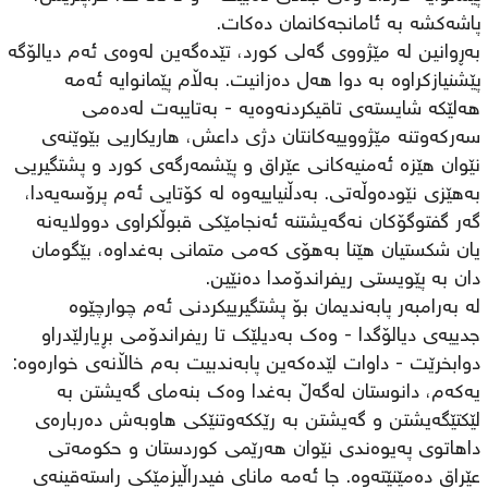
پاشەکشە بە ئامانجەکانمان دەکات.
بەڕوانین لە مێژووی گەلی کورد، تێدەگەین لەوەی ئەم دیالۆگە
پێشنیازکراوە بە دوا هەل دەزانیت. بەڵام پێمانوایە ئەمە
هەلێکە شایستەی تاقیکردنەوەیە - بەتایبەت لەدەمی
سەرکەوتنە مێژووییەکانتان دژی داعش، هاریکاریی بێوێنەی
نێوان هێزە ئەمنیەکانی عێراق و پێشمەرگەی کورد و پشتگیریی
بەهێزی نێودەوڵەتی. بەدڵنیاییەوە لە کۆتایی ئەم پرۆسەیەدا،
گەر گفتوگۆکان نەگەیشتنە ئەنجامێکی قبوڵکراوی دوولایەنە
یان شکستیان هێنا بەهۆی کەمی متمانی بەغداوە، بێگومان
دان بە پێویستی ریفراندۆمدا دەنێین.
لە بەرامبەر پابەندیمان بۆ پشتگیرییکردنی ئەم چوارچێوە
جدییەی دیالۆگدا - وەك بەدیلێك تا ریفراندۆمی بڕیارلێدراو
دوابخرێت - داوات لێدەکەین پابەندبیت بەم خاڵانەی خوارەوە:
یەکەم، دانوستان لەگەڵ بەغدا وەك بنەمای گەیشتن بە
لێکتێگەیشتن و گەیشتن بە رێککەوتنێكی هاوبەش دەربارەی
داهاتوی پەیوەندی نێوان هەرێمی کوردستان و حکومەتی
عێراق دەمێنێتەوە. جا ئەمە مانای فیدراڵیزمێکی راستەقینەی