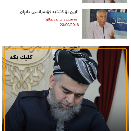
ئایین بۆ گشتیە كۆنفرانسی دابڕان
مه‌سعود عەبدولخالق
23/09/2016