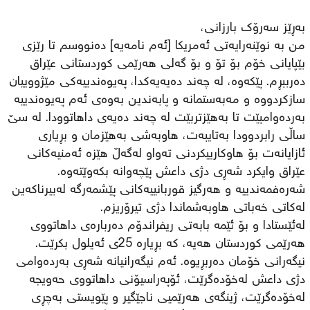
بەڕێز سەرۆك بارزانی،
من بە نوێنەرایەتی ئەمریکا [ئەم نامەیە] دەنووسم تا رێزی
بێپایانی خۆم بۆ تۆ و بۆ گەلی هەرێمی کوردستانی عێراق
دەرببڕم. پێکەوە، لە چەند دەیەیەکدا، پەیوەندییەکی مێژووییان
سازکردووە و مەبەستمانە و پابەندین بەوەی ئەم پەیوەندییە
بەردەوامبێت تا بەهێزتربێت لە چەند دەیەی داهاتوودا. لە سێ
ساڵی رابردوودا بەتایبەت، هاوبەشی بەهێزمان و بڕیاری
ئازایانەت بۆ هاوکارییکردنی تەواو لەگەڵ هێزە ئەمنیەکانی
عێراق وایکرد شەڕی دژی داعش پێچەوانە بکەوێتەوە.
شەرەفمەندییە و هەرگیز قوربانییەکانی پێشمەرگە لەبیرناکەین
لەکاتی خەباتی هاوبەشماندا دژی تیرۆریزم.
لەئێستادا و بۆ ئێمە بابەتی ریفراندۆم دەربارەی داهاتووی
هەرێمی کوردستان هەیە، کە بڕیارە 25ی ئەیلول بکرێت.
نیگەرانی خۆمان دەربڕیوە. ئەم نیگەرانیانە شەڕی بەردەوامی
دژی داعش لەخۆدەگرێت، ئۆپەراسیۆنی داهاتووی حەویجە
لەخۆدەگرێت، ژینگەی هەرێمیی ناجێگیر و پێویستی بەچڕی