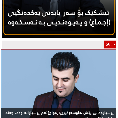
خـێـزان
پرسیارەکانی پێش هاوسەرگیری(زەواج)ئەم پرسیارانە وەک چەند