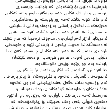
کراوە لە عێراق. دان بە بابەتی دۆزینەوەی پێویستیەکی
بنەڕەتییدا دەنێین بۆ پێشکەوتن، کە بتوانێت چارەسەری
پێویستی و داواکارییەکانی هەموو رەگەز، باوەڕ و ئێتنیکەکانی
ئەم خاکە کۆنە بکات. ئەمە زۆر پێویستە بۆ سەقامگیریی
هەرێمەکەت، لەگەڵ پاراستنی بەرژەوەندییەکانی ئاسایشی
نیشتیمانی ئێمە. لەبەر هەموو ئەو هۆیانە، ئەوە سیاسەتی
ئەمریکایە لەژێر ئەم ئیدارەیەی سەرۆك ترەمپدا کە هەر شتێك
لە دەسەڵاتماندا هەبیت بیکەین تا یارمەتی ئێوە و حکومەتی
ناوەندی بدەین کێشە هەنووکەییەکانتان چارەسەر بکەن و تا
دڵنیایی بدەین لەوەی هەموو قورسایی و دەسەڵاتێکمان
پابەندە بەم چوارچێوە نوێیەی دانوستانەوە.
جیا لەوەش، ئامادەین ئاسانکاریی بکەین بۆ پشتگیریی
ئەنجومەنی ئاسایشی نەتەوە یەکگرتووەکان، تا زیاتر یارمەتی
ئەم پرۆسەیە بدات لەگەڵ بەشدارییکردنی تەواوی نەتەوە
یەکگرتوەکان و هاوبەشە گرنگەکانمان، وەك بەریتانیا و
فەرەنسا. ئەمە دەرفەتێکی ناوازەیە کە بەڕێزەوە داوا لەئێوە
دەکەین قبوڵی بکەن وەك بەدیلێك بۆ ریفراندۆمەکە، کە
پێمانوایە کاردانەوەی جددی دەبێت - و تەنانەت، خراپتریش،