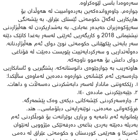
سەرەوەدا باسی لێوەکراوە.
چوارەم، چاوەڕواندەکەین بەردەوامبیت لە هەوڵدان بۆ
هاریکاریی لەگەڵ حکومەتی ئێستای عێراق، بە پێشەنگی
سەرۆکوەزیران حەیدەر عەبادی، بە بەشداریکردن لە هەڵبژاردنی
نیشتیمانی 2018 و کاریگەریی ئەرێنی لەسەر بەغدا کاتێك دێتە
سەر بابەتی پێکهێنانی حکومەتی نوێ دوای ئەم هەڵبژاردنانە.
دەوڵەتداریی و سەرکردایەتییت پێویست دەبێت لە قۆناغی
دوای داعش بۆ هەموو ناوچەکە.
هاوتەریب بە چوارچێوەی دانوستانەکە، پشتگیریی و ئاسانکاریی
چارەسەری ئەم کێشانەی خوارەوە دەدەین لەماوەی ساڵێکدا:
١. رێککەوتنی مانادار لەسەر دابەشکردنی دەسەڵات و داهات.
٢. جێبەجێکردنی ماددەی ١٤٠.
٣. چارەسەرکردنی کێشەکانی دیکەی وەك پێشمەرگە،
فڕۆکەوانی مەدەنی، نوێنەرایەتی دبلۆماسی،، هتد.
پێمانوایە ئەم نامەیە و بڕیاری بوێرانەت بۆ قوبڵکردنی ئەم
بەدیلە دەبێتە بەردی بناغەی دەرفەتێکی مێژوویی لەنێوان
ئەمریکا و هەرێمی کوردستان و حکومەتی عێراق لە دەمی