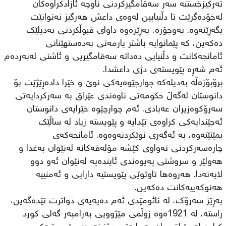
تەرکیزخستنە سەر سەقامگیرکردنی ناوچە ئازادکراوەکان
لەخۆدەگرێت تا دڵنیابین لەوەی داعش هەرگیز نەتوانێت
بگەڕێتەوە. بەوجۆرە، بەڕێزەوە داوای قبوڵکردنی بەدیلێك
دەکەین، کە پێمانوایە باشتر یارمەتی بەدەستهێنانی
ئامانجەکانت و دڵنیایی دەداتە سەقامگیریی و ئاشتی لەبەردەم
ئەم شەڕە پێویستەی دژی داعشدا.
پرۆپۆزەڵە بەدیلەکە چوارچێوەیەکی نوێ و خێرا دادەڕێژێت بۆ
دانوستان لەگەڵ حکومەتی ناوەندی عێراق بە سەرکردایەتی
سەرۆکوەزیران عەبادی. ئەم چوارچێوە خێرایەی دانوستان
ئەجێندایەکی کراوەی تێدایە و پێویستە زیاد لە ساڵێك
بمێنێتەوە، بە ئەگەری نوێکردنەوەوە. ئامانجەکەی
چارەسەرکردنی تەواوی کێشە مۆلەقەکانە لەنێوان بەغدا و
هەولێر و سروشتی پەیوەندی ئایندەیە لەنێوان ئەو دوو
لایەنەدا. هەروەها تاوتوێی پێویستیە دارایی و ئەمنییە
هەنوکەییەکانت دەکەین.
بەڕێز سەرۆك، لە نائومێدی ئەم دەیەیەی دواترت تێدەگەین،
راستە، لە 1921ەوە زوڵمی مێژوویی بەرامبەر گەلی کورد