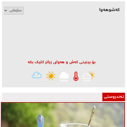
کەشوهەوا
بۆ بینینی كه‌ش و هه‌وای زیاتر كلیك بكه‌
تـه‌ندروستی