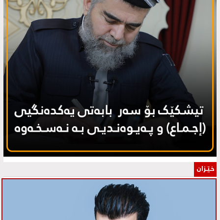
خـێـزان