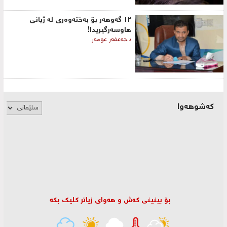
١٢ گەوهەر بۆ بەختەوەری لە ژیانی
هاوسەرگیریدا!
د.جەعفەر عومەر
کەشوهەوا
بۆ بینینی كه‌ش و هه‌وای زیاتر كلیك بكه‌