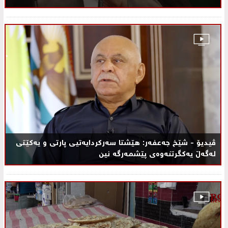
ڤیدیۆ - شێخ جەعفەر: هێشتا سەرکردایەتیی پارتی و یەکێتی
لەگەڵ یەکگرتنەوەی پێشمەرگە نین