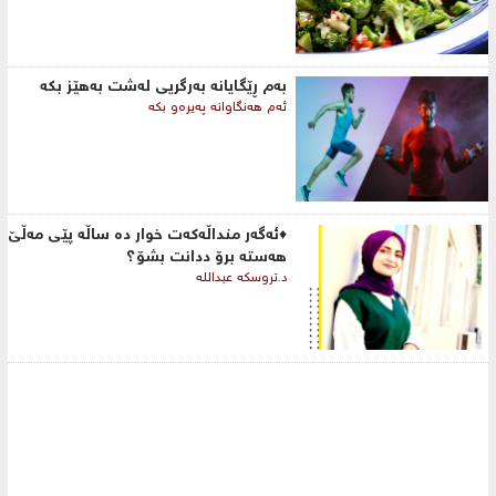
به‌م ڕێگایانه‌ به‌رگریی‌ له‌شت به‌هێز بكه‌
ئه‌م هه‌نگاوانه‌ په‌یره‌و بكه‌
♦ئەگەر منداڵەکەت خوار دە ساڵە پێی مەڵێ
هەستە برۆ ددانت بشۆ؟
د.تروسکە عبداللە