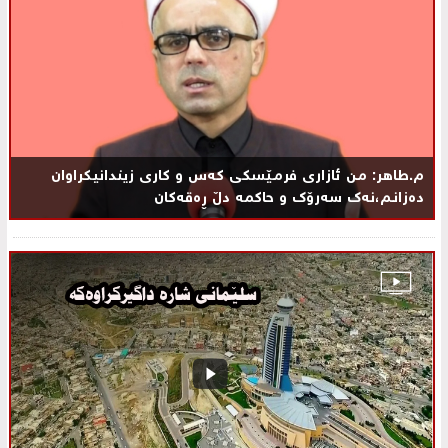
م.طاهر: مـن ئازاری فرمـێسکی كه‌س و كاری زیندانیكراوان
دەزانـم،نەك سەرۆک و حاکمە دڵ ڕەقەکان