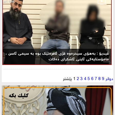
ڤیدیۆ : بەهۆی سیحرەوە قژی ئافرەتێك بوە به‌ سیمی ئاسن ،
مامۆستایه‌كی ئاینی ئاشكرای ده‌كات
دواتر
9
8
7
6
5
4
3
2
1
پێشتر