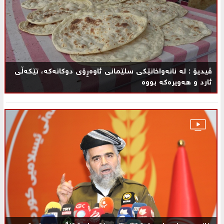
ڤیدیۆ : له‌ نانه‌واخانێكی سلێمانی ئاوه‌ڕۆی دوكانه‌كه‌، تێكه‌ڵی
ئارد و هه‌ویره‌كه‌ بووه‌