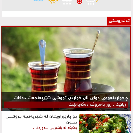
تـه‌ندروستی
چاخواردنەوەی دوای نان خواردن تووشی شێرپه‌نجه‌ت ده‌كات
زیانێكی زۆر به‌مرۆڤ ده‌گه‌یه‌نێـت
بـۆ پـارێـزراویـتـان لـه‌ شـێـرپـه‌نـجـه‌ بــڕۆكــلــی‌
بـخـۆن
یه‌كێكه‌ له‌ باشترینی‌ سه‌وزه‌كان