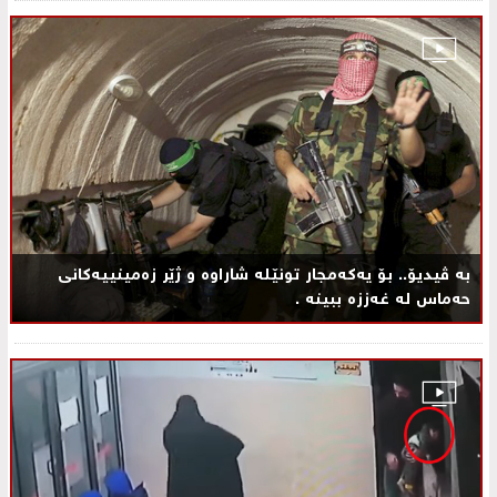
بە ڤیدیۆ.. بۆ یه‌كه‌مجار تونێلە شاراوه‌ و ژێر زەمینییەکانی
حەماس لە غەززە ببینە .