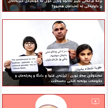
بزانه‌ م.عەلی باپـیر له‌كۆتا وتاری خۆی له‌ كۆنگره‌ی حیزبه‌كه‌ی
چ داوایه‌كی له‌ ئه‌ندامان هه‌بوو؟‌
عه‌بدوڵای مه‌لا نوری : لیژنه‌ی فتوا و دادگا و په‌رله‌مان و
حكومه‌ت بونه‌ته‌ كلكی ده‌سه‌ڵات .