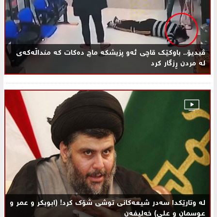
ڤیدیۆ.. باوکێک قاچی ئەو پزیشکە ماچ دەکات کە منداڵەکەی
لە مردن ڕزگار کرد
لە وتارێکدا سه‌در شيعەکانی توشی شۆک کرد! (ابوبكر و عمر و
عوسمان و علی) خه‌لیفه‌ن