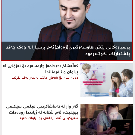
پرسیارەکانی پێش هاوسەرگیری(زەواج)ئەم پرسیارانە وەک چەند
پێشنیارێک بخوێنەرەوە
کەڵەشاخ (حیجامە) چارەسەرە بۆ نەزۆکی لە
پیاوان و ئافرەتاندا
دەبێ سێ بۆ شەش مانگ لەسەر یەک بكرێت
گه‌ر واز له‌ ته‌ماشاكردنی فیلمی ‌سێكسی
بهێنیت، ئه‌م شتانه‌ له‌ ژیانتدا ڕوده‌دات
سه‌یركردنی ئه‌م زیانانه‌ی‌ بۆ پیاوان هه‌یه‌