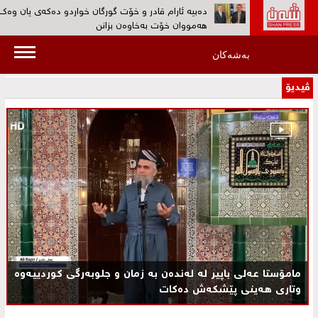
دەبیە ئارام قادر و خۆت گورگان خواردو ده‌كه‌ی یان وەک
هەمووان خۆت بەخاوەن بزانن‌
ڕۆژانى 19 و 20ى ئەم مانگە کۆنگرەى پێنجی کۆمەڵى دا
بەشەکان
بەڕێوەدەچێت‌
ڤیدیۆ
به‌ڤیدیۆ...کۆمەڵ: هیوادارین پڕۆسەی چەکدانانی په‌كه‌كه‌ 
بێنێتە ئاراوە‌
بەڤیدیۆ... 30 ئەندامی پارتی کرێکارانی کوردستان (پە
دەیانسووتێنن‌
هۆكاری دەستگیرکردن ‌و بێسەروشوێنکردنی ئارام قادر س
نیشتمانیی بزانه‌؟‌
مامۆستا عه‌لی باپیر له‌ له‌نده‌ن به‌ زمان و جلوبه‌رگی كوردییه‌وه‌
وتاری هه‌ینی پێشكه‌ش ده‌كات