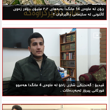
چـۆن لە ماوەی 14 مانگدا بەبەھای ٢٠٢ ملیۆن دۆلار زەوی
ئاڵتونی لە سلێمانی داگیرکران ؟
ڤیدیۆ : گه‌نجێكی شاری زاخۆ له‌ ماوه‌ی 4 مانگدا هه‌موو
قورئانی پیرۆز له‌به‌رده‌كات .