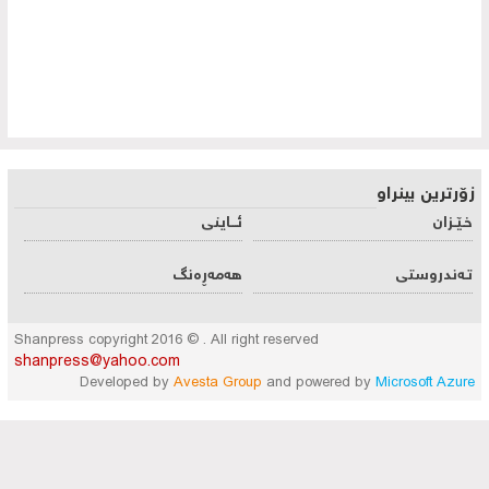
زۆرترین بینراو
خـێـزان
ئـــاینی
تـه‌ندروستی
هه‌مه‌ڕه‌نگ
Shanpress copyright 2016 © . All right reserved
shanpress@yahoo.com
Developed by
Avesta Group
and powered by
Microsoft Azure