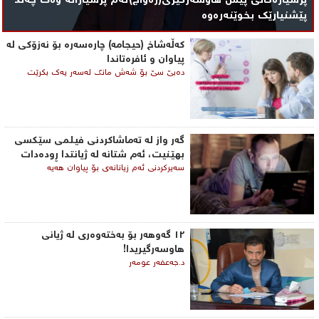
پرسیارەکانی پێش هاوسەرگیری(زەواج)ئەم پرسیارانە وەک چەند
پێشنیارێک بخوێنەرەوە
کەڵەشاخ (حیجامە) چارەسەرە بۆ نەزۆکی لە
پیاوان و ئافرەتاندا
دەبێ سێ بۆ شەش مانگ لەسەر یەک بكرێت
گه‌ر واز له‌ ته‌ماشاكردنی فیلمی ‌سێكسی
بهێنیت، ئه‌م شتانه‌ له‌ ژیانتدا ڕوده‌دات
سه‌یركردنی ئه‌م زیانانه‌ی‌ بۆ پیاوان هه‌یه‌
١٢ گەوهەر بۆ بەختەوەری لە ژیانی
هاوسەرگیریدا!
د.جەعفەر عومەر