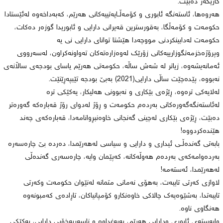
کاریگەر دەبێت.
هەروەها، ئاستەنگە ئابوری و کۆمەڵــایەتییەکانی هەرێم، کەبەداخەوە لەئێستادا
حکومەت و کۆمەڵگا، بەقورسترین قەیرانی دارایی و ئابوریدا گوزەر دەکات،
حکومەت لەدابینکردنی مووچەدا هێشتا توانای دارایی نی یە
وپرۆژەخزمەتگوزارییەکانی زۆرێک لەوەزارەتەکان تەواونەکراون، لەسەرووی
ئەمانەیشەوە، زیاتر لە شەش ساڵە، حکومەتی هەرێم یاسای بودجەی ساڵانەی
نەبووە، پێدەچێت ساڵی دارایی(2021) بەبێ بودجە تێبپەڕێنێت.
لەلایەکی ترەوە، ڕێژەی بێکاری و نەبوونی هەلیکار، یەکێکی ترە
لەئاستەنگەگەورەکانی بەردەم حکومەت و ڕۆژ لەدوای رۆژ قەبارەکە گەورەتر
دەبێت، ڕێژەی بێکاری لەچینی گەنجانی خاوەنبڕوانامەدا، قەبارەکەی چەند
هێندەکردووە!
بابەتی گەندەڵــی ئیداری و دارایی و سیاسی لەهەرێمدا، دەردە بێ چارەسەرە
بەردەوامەکەی بەردەم هەوڵەکانە، کەپێمان وایە، چارەسەری گەندەڵی
لەهەرێمدا، ئەستەمە!
لاوازی کەرتی تایبەت، بەهۆی نەمانی متمانە لەنێوان حکومەت وکەرتی
تایبەتدا، بەشێوەیەک چالاکی خاوەنکارو کۆمپانیاکان، تاڕادەی کەمبونەوە
هەنگاوی ناوە.
وابەستەی ئابوری ودارایی هەرێم، بەبەغداوە و ناسەربەخۆیی دارایی، یەکێکی