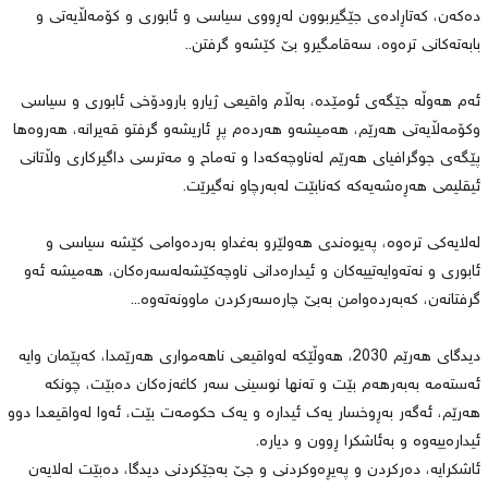
دەکەن، کەتاڕادەی جێگیربوون لەڕووی سیاسی و ئابوری و کۆمەڵایەتی و
بابەتەکانی ترەوە، سەقامگیرو بێ کێشەو گرفتن..
ئەم هەوڵە جێگەی ئومێدە، بەڵام واقیعی ژیارو بارودۆخی ئابوری و سیاسی
وکۆمەڵایەتی هەرێم، هەمیشەو هەردەم پڕ ئاریشەو گرفتو قەیرانە، هەروەها
پێگەی جوگرافیای هەرێم لەناوچەکەدا و تەماح و مەترسی داگیرکاری وڵاتانی
ئیقلیمی هەڕەشەیەکە کەنابێت لەبەرچاو نەگیرێت.
لەلایەکی ترەوە، پەیوەندی هەولێرو بەغداو بەردەوامی کێشە سیاسی و
ئابوری و نەتەوایەتییەکان و ئیدارەدانی ناوچەکێشەلەسەرەکان، هەمیشە ئەو
گرفتانەن، کەبەردەوامن بەبێ چارەسەرکردن ماوونەتەوە...
دیدگای هەرێم 2030، هەوڵێکە لەواقیعی ناهەمواری هەرێمدا، کەپێمان وایە
ئەستەمە بەبەرهەم بێت و تەنها نوسینی سەر کاغەزەکان دەبێت، چونکە
هەرێم، ئەگەر بەڕوخسار یەک ئیدارە و یەک حکومەت بێت، ئەوا لەواقیعدا دوو
ئیدارەییەوە و بەئاشکرا ڕوون و دیارە.
ئاشکرایە، دەرکردن و پەیڕەوکردنی و جێ بەجێکردنی دیدگا، دەبێت لەلایەن