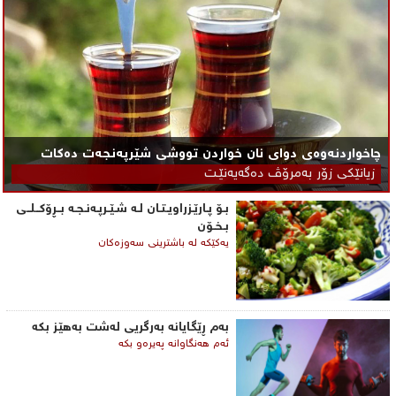
چاخواردنەوەی دوای نان خواردن تووشی شێرپه‌نجه‌ت ده‌كات
زیانێكی زۆر به‌مرۆڤ ده‌گه‌یه‌نێـت
بـۆ پـارێـزراویـتـان لـه‌ شـێـرپـه‌نـجـه‌ بــڕۆكــلــی‌
بـخـۆن
یه‌كێكه‌ له‌ باشترینی‌ سه‌وزه‌كان
به‌م ڕێگایانه‌ به‌رگریی‌ له‌شت به‌هێز بكه‌
ئه‌م هه‌نگاوانه‌ په‌یره‌و بكه‌