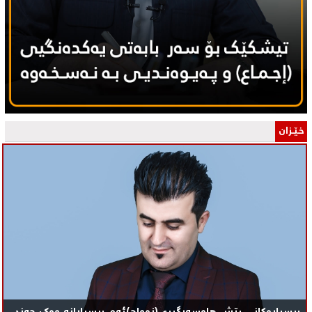
خـێـزان