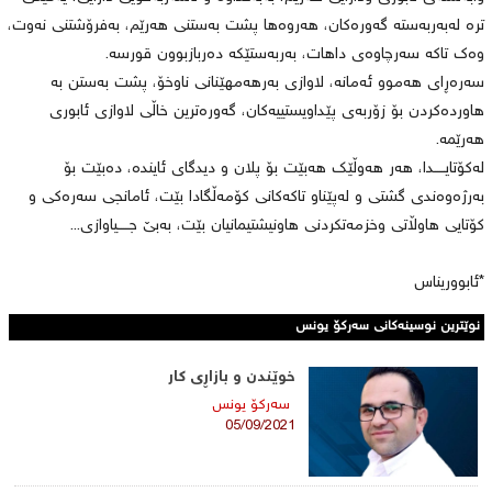
ترە لەبەربەستە گەورەکان، هەروەها پشت بەستنی هەرێم، بەفرۆشتنی نەوت،
وەک تاکە سەرچاوەی داهات، بەربەستێکە دەربازبوون قورسە.
سەرەڕای هەموو ئەمانە، لاوازی بەرهەمهێنانی ناوخۆ، پشت بەستن بە
هاوردەکردن بۆ زۆربەی پێداویستییەکان، گەورەترین خاڵی لاوازی ئابوری
هەرێمە.
لەکۆتایـــــدا، هەر هەوڵێک هەبێت بۆ پلان و دیدگای ئایندە، دەبێت بۆ
بەرژەوەندی گشتی و لەپێناو تاکەکانی کۆمەڵگادا بێت، ئامانجی سەرەکی و
کۆتایی هاوڵاتی وخزمەتکردنی هاونیشتیمانیان بێت، بەبێ جـــــیاوازی...
*ئابووریناس
نوێترین نوسینەکانی سه‌ركۆ یونس
خوێندن و بازاڕی کار
سه‌ركۆ یونس
05/09/2021