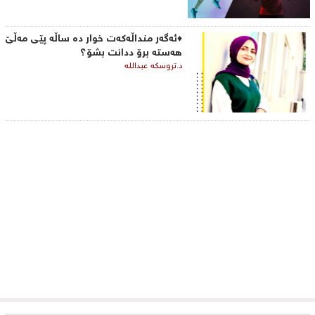
♦ئەگەر منداڵەکەت خوار دە ساڵە پێی مەڵێ
هەستە برۆ ددانت بشۆ؟
د.تروسکە عبداللە