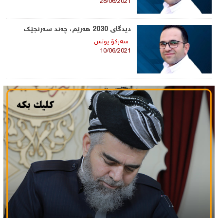
28/06/2021
دیدگای 2030 هەرێم، چەند سەرنجێک
سه‌ركۆ یونس
10/06/2021