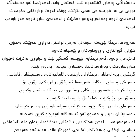
دەستەڵاتی ڕەهای گشتییەوە بێت. کەپێمان وایە، لەهەرێمدا ئەو دەستەڵاتە
بوونی نی یە، قورسە جێ بەجێ بکرێت، چونکە ئەوەتا بڕیارەکانی حکومەت
لەهەندێ ناوچە ودەڤەر پەیرەو دەکرێت و لەهەندێ شارو ناوچە هەر بایەخی
نی یە.
هەروەها، دیدگا پێویستە سیفەتی نەرمی نواندنی تەواوی هەبێت، بەهۆی
خێرایی گۆڕانکاری و ڕووداوەکان و پێشهاتەکانەوە.
لەلایەکی ترەوە، ئەم دیدگایە، پێویستە گشتگیر بێت و جیاوازی نەکرێت لەنێوان
شاروشارۆچکەو وەزارەتەکاندا، لەفشاری سیاسی بەدوور بێت.
گرنگترین پایە لەدانانی دیدگادا، دیاریکردنی ئامانجەکانە، دەستنیشانی ئامانجی
سەرەکی بنەمای دیدگایە. هەروەها گفتوگۆی زیاترو کاتی زۆری بۆ
تەرخانبکرێت و هەموو ڕووەکانی ڕەشنووسی دیدگاکە، شەن وکەوی
پسپۆرانەی بۆ بکرێت، کەلەگەڵ واقیعدا یەکبگرێتەوە.
سەرەتای دانانی دیدگا، پێویستە کێشەوقەیرانە ناوخۆیی و دەرەکییەکان
دەستنیشان بکرێن و هەموو ئەو ئاستەنگانە لەبەرچاوبگیرێن کەدەبنە
لەمپەروبەربەست لەجێ بەجێکردنی پلانەکانی دیدگاکەدا، پێمان وایە ئاستەنگی
سیاسی ناوخۆیی و هەندێجار ئیقلیمی گەورەترینیانە، هەمیشەو هەردەم