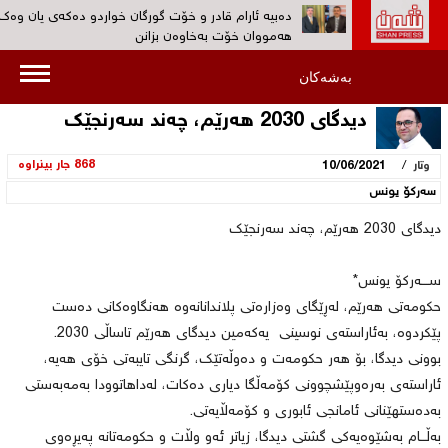
دەبیە ئارام قادر و خۆت گورگان خواردو ده‌كه‌ی یان وەک
هەمووان خۆت بەخاوەن بزانن‌
ڕۆژانى 19 و 20ى ئەم مانگە کۆنگرەى پێنجی کۆمەڵى دا
بەشەکان
بەڕێوەدەچێت‌
دیدگای 2030 هەرێم، چەند سەرنجێک
به‌ڤیدیۆ...کۆمەڵ: هیوادارین پڕۆسەی چەکدانانی په‌كه‌كه‌ 
بێنێتە ئاراوە‌
/
868 جار بینراوە
وتار
10/06/2021
بەڤیدیۆ... 30 ئەندامی پارتی کرێکارانی کوردستان (پە
سه‌ركۆ یونس
دەیانسووتێنن‌
دیدگای 2030 هەرێم، چەند سەرنجێک
هۆكاری دەستگیرکردن ‌و بێسەروشوێنکردنی ئارام قادر س
نیشتمانیی بزانه‌؟‌
ســــەرکۆ یونس*
حکومەتی هەرێم، لەڕێگای وەزارەتی پلاندانانەوە هەنگاوەکانی دەست
پێکردوە، بەئاراستەی نوسینی یەکەمین دیدگای هەرێم تاساڵی 2030.
بوونی دیدگا، بۆ هەر حکومەت و دەوڵەتێک، گرنگی تایبەتی خۆی هەیە،
ئاراستەی بەرەوپێشچوونی کۆمەڵگا دیاری دەکات، لەداهاتوودا بەمەبەستی
بەدەستهێنانی ئامانجی ئابوری و کۆمەڵایەتی.
بەڵـــام بەشێوەیەکی گشتی دیدگا، زیاتر ئەو وڵات و حکومەتانە پەیڕەوی