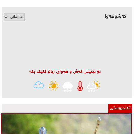
کەشوهەوا
بۆ بینینی كه‌ش و هه‌وای زیاتر كلیك بكه‌
تـه‌ندروستی