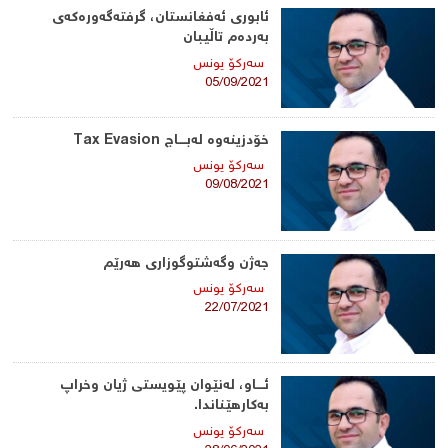
ئابوری ئەفغانستان، گرفتەگەورەکەی
بەردەم تاڵیبان
سه‌ركۆ یونس
05/09/2021
خۆدزینەوە لەبــــاج Tax Evasion
سه‌ركۆ یونس
09/08/2021
جەژن وگەشتوگوزاری هەرێم
سه‌ركۆ یونس
22/07/2021
ئــــاو، لەنێوان پێویستی ژیان وخراپ
بەکارهێناندا.
سه‌ركۆ یونس