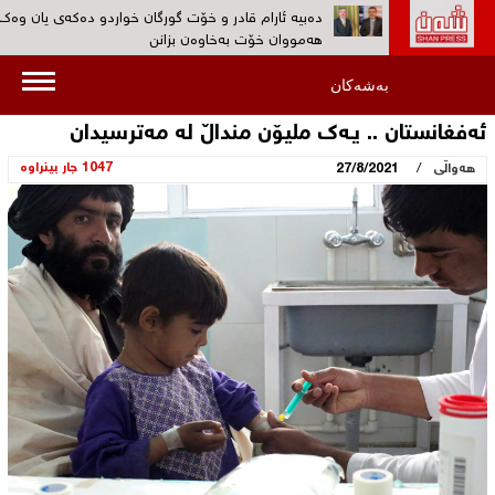
دەبیە ئارام قادر و خۆت گورگان خواردو ده‌كه‌ی یان وەک
هەمووان خۆت بەخاوەن بزانن‌
ڕۆژانى 19 و 20ى ئەم مانگە کۆنگرەى پێنجی کۆمەڵى دا
بەشەکان
بەڕێوەدەچێت‌
ئه‌فغانستان .. یـه‌ك ملیۆن منداڵ له‌ مه‌ترسیدان
به‌ڤیدیۆ...کۆمەڵ: هیوادارین پڕۆسەی چەکدانانی په‌كه‌كه‌ 
بێنێتە ئاراوە‌
/
1047 جار بینراوە
هەواڵی
27/8/2021
بەڤیدیۆ... 30 ئەندامی پارتی کرێکارانی کوردستان (پە
دەیانسووتێنن‌
هۆكاری دەستگیرکردن ‌و بێسەروشوێنکردنی ئارام قادر س
نیشتمانیی بزانه‌؟‌