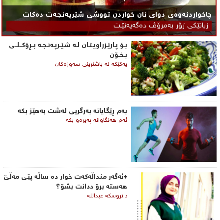
چاخواردنەوەی دوای نان خواردن تووشی شێرپه‌نجه‌ت ده‌كات
زیانێكی زۆر به‌مرۆڤ ده‌گه‌یه‌نێـت
بـۆ پـارێـزراویـتـان لـه‌ شـێـرپـه‌نـجـه‌ بــڕۆكــلــی‌
بـخـۆن
یه‌كێكه‌ له‌ باشترینی‌ سه‌وزه‌كان
به‌م ڕێگایانه‌ به‌رگریی‌ له‌شت به‌هێز بكه‌
ئه‌م هه‌نگاوانه‌ په‌یره‌و بكه‌
♦ئەگەر منداڵەکەت خوار دە ساڵە پێی مەڵێ
هەستە برۆ ددانت بشۆ؟
د.تروسکە عبداللە