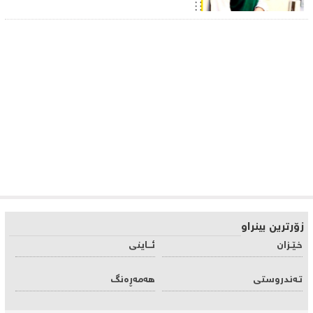
زۆرترین بینراو
خـێـزان
ئـــاینی
تـه‌ندروستی
هه‌مه‌ڕه‌نگ