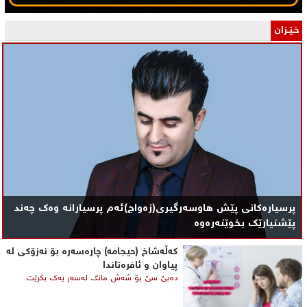
خـێـزان
پرسیارەکانی پێش هاوسەرگیری(زەواج)ئەم پرسیارانە وەک چەند
پێشنیارێک بخوێنەرەوە
کەڵەشاخ (حیجامە) چارەسەرە بۆ نەزۆکی لە
پیاوان و ئافرەتاندا
دەبێ سێ بۆ شەش مانگ لەسەر یەک بكرێت