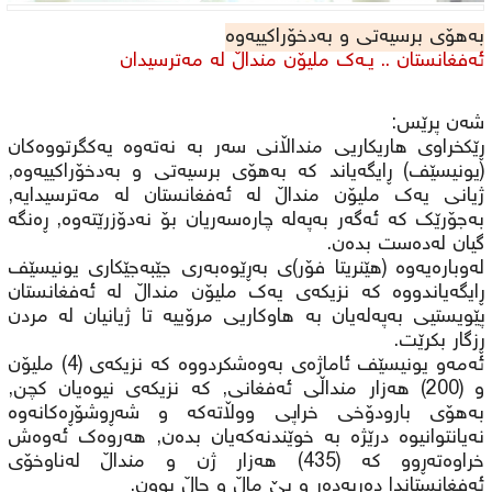
به‌هۆی‌ برسیه‌تی‌ و به‌دخۆراكییه‌وه‌
ئه‌فغانستان .. یـه‌ك ملیۆن منداڵ له‌ مه‌ترسیدان
شه‌ن پرێس:
ڕێكخراوی‌ هاریكاریی‌ منداڵانی‌ سه‌ر به‌ نه‌ته‌وه‌ یه‌كگرتووه‌كان
(یونیسێف) ڕایگه‌یاند كه‌ به‌هۆی‌ برسیه‌تی‌ و به‌دخۆراكییه‌وه‌,
ژیانی‌ یه‌ك ملیۆن منداڵ له‌ ئه‌فغانستان له‌ مه‌ترسیدایه‌,
به‌جۆرێك كه‌ ئه‌گه‌ر به‌په‌له‌ چاره‌سه‌ریان بۆ نه‌دۆزرێته‌وه‌, ڕه‌نگه‌
گیان له‌ده‌ست بده‌ن.
له‌وباره‌یه‌وه‌ (هێنریتا فۆر)ی‌ به‌ڕێوه‌به‌ری‌ جێبه‌جێكاری‌ یونیسێف
ڕایگه‌یاندووه‌ كه‌ نزیكه‌ی‌ یه‌ك ملیۆن منداڵ له‌ ئه‌فغانستان
پێویستیی به‌په‌له‌یان به‌ هاوكاریی‌ مرۆییه‌ تا ژیانیان له‌ مردن
ڕزگار بكرێت.
ئه‌مه‌و یونیسێف ئاماژه‌ی‌ به‌وه‌شكردووه‌ كه‌ نزیكه‌ی‌ (4) ملیۆن
و (200) هه‌زار منداڵی‌ ئه‌فغانی, كه‌ نزیكه‌ی‌ نیوه‌یان كچن,
به‌هۆی‌ بارودۆخی‌ خراپی ووڵاته‌كه‌ و شه‌ڕوشۆڕه‌كانه‌وه‌
نه‌یانتوانیوه‌ درێژه‌ به‌ خوێندنه‌كه‌یان بده‌ن, هه‌روه‌ك ئه‌وه‌ش
خراوه‌ته‌ڕوو كه‌ (435) هه‌زار ژن و منداڵ له‌ناوخۆی‌
ئه‌فغانستاندا ده‌ربه‌ده‌ر و بێ ماڵ و حاڵ بوون.