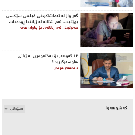
گه‌ر واز له‌ ته‌ماشاكردنی فیلمی ‌سێكسی
بهێنیت، ئه‌م شتانه‌ له‌ ژیانتدا ڕوده‌دات
سه‌یركردنی ئه‌م زیانانه‌ی‌ بۆ پیاوان هه‌یه‌
١٢ گەوهەر بۆ بەختەوەری لە ژیانی
هاوسەرگیریدا!
د.جەعفەر عومەر
کەشوهەوا