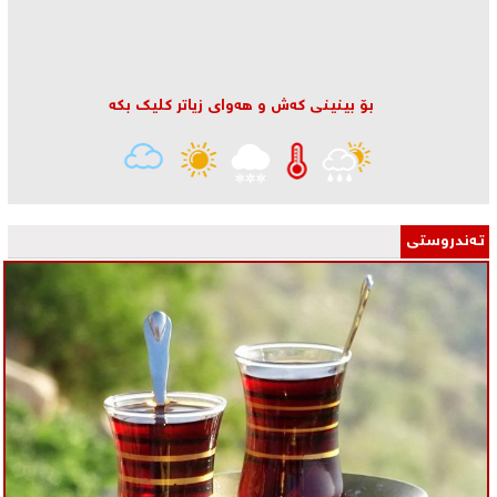
بۆ بینینی كه‌ش و هه‌وای زیاتر كلیك بكه‌
تـه‌ندروستی