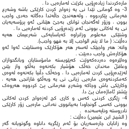
مارەکردندا زیادەڕۆیی بکرێت لەمارەیی دا .
3- وە گومانی تێدا نی یە زەواج کردن کارێکی باشە وشەرع
فەرمانی پێکردووە ، ولەهەندێ حاڵەتدا دەگاتە حەدی واجب
بوون ، وزۆر لەگەنجان توانای بەجێ هێنانی ئەو پرۆسەیەیان
نی یە لەکاتی بوونی ئەم زێدەڕۆیی کردنە لەمارەیی دا .
وشتێکی مەعلوم وزانراوە کەیاسایەکی شەرعیمان هەیە
دەڵێت: ( ما لا يتم الواجب إلا به فهو واجب).
واتە: هەر واجبێک لەسەر هەر هۆکارێک وەستابێت ئەوا ئەو
هۆکارەش واجب دەبێت .
وەلێرەوە دەردەکەوێت کەپێویستە مامۆستایان وبانگحوازان
وعاقڵ مەندان خەڵک هۆشیار بکەنەوە بەڵکو واز بێنن
لەزێدەڕۆیی کردن لەمارەیی دا ، وخەڵک دڵنیا بکەنەوە لەوەی
کەمکردنەوەی مارەیی زیانی نی یە وبەڵکو قازانجی هەیه ،
وکارێکی باش وچاکە وشەرع فەرمانی پێ کردووە هەروەک
پێشتر ئاماژەمان پێ دا.
4- ڕێگری کردنی کەس و کاری کچ لەزەواج کردن لەکاتی
بوونی کەسی گونجاودا بەبیانووی نەدانی مارەیی زۆر کارێکی
نادروسته وناپەسەندە .
( الشيخ ابن عثيمين) دەڵێت :
وە زانایان چارەسەریان بۆ ئەم ڕێگریە داناوە وگوتویانە گەر