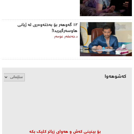
١٢ گەوهەر بۆ بەختەوەری لە ژیانی
هاوسەرگیریدا!
د.جەعفەر عومەر
کەشوهەوا
بۆ بینینی كه‌ش و هه‌وای زیاتر كلیك بكه‌