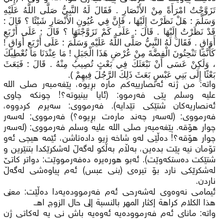
تَزَوَّجْتُ امْرَأَةً مِنْ الأَنْصَارِ . فَقَالَ لَهُ النَّبِيُّ صَلَّى اللَّهُ عَلَيْهِ
وَسَلَّمَ : هَلْ نَظَرْتَ إِلَيْهَا ، فَإِنَّ فِي عُيُونِ الأَنْصَارِ شَيْئًا ؟ قَالَ :
قَدْ نَظَرْتُ إِلَيْهَا . قَالَ : عَلَى كَمْ تَزَوَّجْتَهَا ؟ قَالَ : عَلَى أَرْبَعِ
أَوَاقٍ . فَقَالَ لَهُ النَّبِيُّ صَلَّى اللَّهُ عَلَيْهِ وَسَلَّمَ : عَلَى أَرْبَعِ أَوَاقٍ !
كَأَنَّمَا تَنْحِتُونَ الْفِضَّةَ مِنْ عُرْضِ هَذَا الْجَبَلِ ! مَا عِنْدَنَا مَا نُعْطِيكَ
، وَلَكِنْ عَسَى أَنْ نَبْعَثَكَ فِي بَعْثٍ تُصِيبُ مِنْهُ . قَالَ : فَبَعَثَ
بَعْثًا إِلَى بَنِي عَبْسٍ بَعَثَ ذَلِكَ الرَّجُلَ فِيهِمْ ).
واتە: من ژنه‌ ئه‌نصارییەكم ماره‌ بڕیوه‌، پێغه‌مبه‌ر صلی الله
عليه وسلم پێی فه‌رموو: (ئایا بینیوته‌؟! چونكه‌ چاوی
ئه‌نصاریه‌كان شتێكی تێدایه‌). فەرمووی: سه‌یرم كردووه‌،
فه‌رمووی: (له‌سه‌ر چه‌ند ماره‌ت بڕیوه‌؟) فەرمووی: له‌سه‌ر
چوار هۆقه‌. پێغه‌مبه‌ر صلی الله عليه وسلم فه‌رمووی: (له‌سه‌ر
چوار هۆقه‌؟! ده‌ڵێی له‌و شاخه‌ زیو داده‌تاشن، ئێمه‌ هیچی ئه‌و
تۆمان نیه‌ پێت بده‌ین، به‌ڵام به‌ڵكو له‌گه‌ڵ له‌شكرێكدا بتنێرین و
شتێكت ده‌ستكه‌وێت). ئەبو هورەیرە ده‌فەرمووێت: دواتر كاتێ
له‌شكرێكی نارد بۆ تیره‌ی (بنی عبس) ئه‌م پیاوه‌شی له‌گه‌ڵ
ناردن.
ئیمامی نەوەوی لەشەرحی ئەم فەرموودەیەدا دەڵێت: معنى
هذا الكلام كراهة إكثار المهر بالنسبة إلى حال الزوج اهـ.
واتە: مانای ئەم فەرموودەیه ئەوەیە باش نی یە لەکاتی ژن