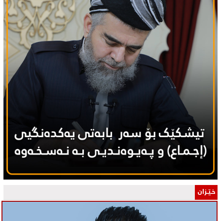
خـێـزان