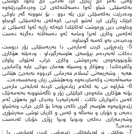
وەلی ئەمر کچ ڕێگری کرد لەدانی کچ یاخود خوشکی
بەکەسێکی شیاو ئەوا دەسەڵاتەکەی لێ وەردەگیردرێتەوە
ودەدرێت بەکەسێکی تری پلە دوو ، بۆ نموونە گەر باوکی
کچێک ڕێگری کرد لەشو کردنی کچەکەی بەکەسێکی گونجاو
وخاوەن دین وڕەوشت لەکاتێکدا کچەکە ڕازیە ئەوا کەسێکی تر
لەکەس وکاری لەبرا ومامە ئەو دەسەڵاتە دەگرنە دەست
ودەیدەن بەو کەسە گونجاوە.
5- زێدەڕۆیی کردن لەمارەیی دا بەربەستێکی زۆر دروست
دەکات لەبەردەم پرۆسەی هاوسەرگیرداو ، ودەبێتە هۆکاری
بڵاوبوونەوەی بەدڕەوشتی وکاری خراپ لەنێوان پیاوان
وئافرەتاندا ، وهۆکار و وەسیلە هەمان حوکی غایە وئامانجی
هەیە ، وشەریعەتی ئیسلام فەرمانی کردووە بەبەجێ هێنانی
مەسەڵەحەت وکەمکردنەوە ونەهێشتنی زیان ومەفسەدەت.
6- شاراوە نی یە کەئەم زیادەڕۆیی کردنە لەبابەتی مارەیی
بۆتە هۆکاری مانەوەی کچانێکی زۆر و تاگەشتوونە بەتەمەنێک
کەس داخوازیان ناکات ، لەبەرانبەردا چەندان کوڕ بەهۆی ئەم
زێدەڕۆییەوە هاوسەر گیری ناکەن وپەنا بۆ کاری خراپ ونەشیاو
دەبەن و خۆیان و بنەماڵە و کەس و کاریان توشی سەرشۆڕی
وشەرمەزاری دەکەن ودونیا ودوا ڕۆژی خۆیان لەدەست
دەدەن!!
7- یەکێکی تر لەزیانەکانی زێدەڕۆیی کردن لەمارەیی دا :