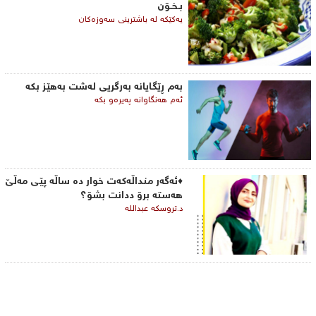
بـخـۆن
یه‌كێكه‌ له‌ باشترینی‌ سه‌وزه‌كان
به‌م ڕێگایانه‌ به‌رگریی‌ له‌شت به‌هێز بكه‌
ئه‌م هه‌نگاوانه‌ په‌یره‌و بكه‌
♦ئەگەر منداڵەکەت خوار دە ساڵە پێی مەڵێ
هەستە برۆ ددانت بشۆ؟
د.تروسکە عبداللە