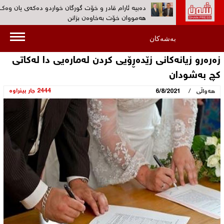
دەبیە ئارام قادر و خۆت گورگان خواردو ده‌كه‌ی یان وەک
هەمووان خۆت بەخاوەن بزانن‌
ڕۆژانى 19 و 20ى ئەم مانگە کۆنگرەى پێنجی کۆمەڵى دا
بەشەکان
بەڕێوەدەچێت‌
زەرەرو زیانەکانی زێدەڕۆیی کردن لەمارەیی دا لەکاتى
به‌ڤیدیۆ...کۆمەڵ: هیوادارین پڕۆسەی چەکدانانی په‌كه‌كه‌ 
کچ بەشودان
بێنێتە ئاراوە‌
/
2444 جار بینراوە
هەواڵی
6/8/2021
بەڤیدیۆ... 30 ئەندامی پارتی کرێکارانی کوردستان (پە
دەیانسووتێنن‌
هۆكاری دەستگیرکردن ‌و بێسەروشوێنکردنی ئارام قادر س
نیشتمانیی بزانه‌؟‌