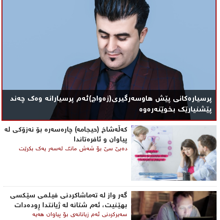
پرسیارەکانی پێش هاوسەرگیری(زەواج)ئەم پرسیارانە وەک چەند
پێشنیارێک بخوێنەرەوە
کەڵەشاخ (حیجامە) چارەسەرە بۆ نەزۆکی لە
پیاوان و ئافرەتاندا
دەبێ سێ بۆ شەش مانگ لەسەر یەک بكرێت
گه‌ر واز له‌ ته‌ماشاكردنی فیلمی ‌سێكسی
بهێنیت، ئه‌م شتانه‌ له‌ ژیانتدا ڕوده‌دات
سه‌یركردنی ئه‌م زیانانه‌ی‌ بۆ پیاوان هه‌یه‌