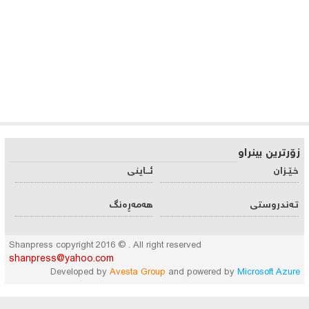
زۆرترین بینراو
خـێـزان
ئـــاینی
تـه‌ندروستی
هه‌مه‌ڕه‌نگ
Shanpress copyright 2016 © . All right reserved
shanpress@yahoo.com
Developed by
Avesta Group
and powered by
Microsoft Azure