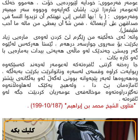
عومەر فەرمووی: خودایە لێبوردەیی خۆت ، هەموو خەڵک
لەعومەر شارەزا ترن، پاشان گەڕایەوە وچووە سەر میمبەر
وفەرمووی : ( یا ٲیها الناس إني نهيتكم أن تزيدوا النساء في
صداقهن على أربعمائة ، فمن شاء أن يعطي من ماله ما أحب
فليفعل).
واتە: ئەى خەڵکینه من ڕێگرم لێ کردن لەوەی مارەیی زیاد
بکرێت بۆ سەروی چوارسەد درهەم ، ئێستا هەرکەس لەئێوە
گەر ویستی چەندێک لەو ماڵەی هەیەتی بیدات بەمارەیی با
ئەو کارە بکات .
جا ڕەخنە گرتنی ئافرەتەکە لەعومەر لەچەند کەسێکەوە
ڕیوایەت کراوە وقسەی لەسەرە وناتوانرێت بکرێت بەبەڵگە ،
وەهەروەها لەبەر پێچەوانە بوونی لەگەڵ ئەو بەڵگانەی پێشتر
ئاماژەمان پێ دا ، ولەهیچ یەکێک لەهاوەڵانەوە
نەگێڕدراوەتەوە موخالەفەی عومەریان کردبێت جگە لەو
ئافرەتە .
"فتاوى الشيخ محمد بن إبراهيم" (10/187-199) .