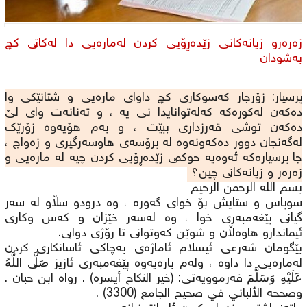
زەرەرو زیانەکانی زێدەڕۆیی کردن لەمارەیی دا لەکاتى کچ
بەشودان
پرسیار: زۆرجار کەسوکارى کچ داواى مارەیی و شتانێکی وا
دەکەن لەکوڕەکە کەلەتوانایدا نی یە ، و تەنانەت وای لێ
دەکەن توشی قەرزداری ببێت ، و بەم هۆیەوە زۆرێک
لەگەنجان دوور دەکەونەوە لە پرۆسەی هاوسەرگیرى و زەواج ،
جا پرسیارەکە ئەوەیە حوکمى زێدەڕۆیی کردن چیە لە مارەیی و
زەرەر و زیانەکانى چین؟
بسم الله الرحمن الرحیم
سوپاس و ستایش بۆ خواى گەورە ، وە درودو سڵاو لە سەر
گیانى پێغەمبەرى خوا ، وە لەسەر خێزان و كەس وكارى
ئیماندارو هاوەڵان و شوێن كەوتوانى تا رۆژى دوایى.
بێگومان شەرعی ئیسلام ئاماژەی بەچاکی ئاسانکاری کردن
لەمارەیی دا داوە ، ولەم بارەیەوە پێغەمبەری ئازیز صَلَّى اللَّهُ
عَلَيْهِ وَسَلَّمَ فەرموویەتی: (خير النكاح أيسره) . رواه ابن حبان .
وصححه الألباني في صحيح الجامع (3300) .