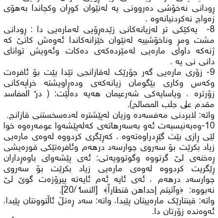
ڕودانی نەخۆشی دەروونی یە لەنێوان کوڕان وکچاندا بەهۆی
زەواج نەکردنیانەوە .
8- یەکێکی تر لەزیانەکانی زێدەڕۆیی لەمارەیی دا : ڕودانی
مشت ومڕ وناخۆشییە لەنێوان خێزانەکاندا ئەوەش کاتێ کە
ژنەکە داوای مارەیی لەمێردەکەی دەکات وئەویش توانای
دانی نی یە .
9- زۆری مارەیی گەر جۆرێک لەقازانجی تێدا بێت بۆ ئافرەت
وکەس وکاری بێگومان زیانەکەی ودەراویشتە خراپەکانی
زۆرترە ، ویاسایەکی شەرعیمان هەیە دەڵێت: ( درء المفاسد
مقدم على جلب المصالح).
واتە: لابردنی مەفسەدە وزیان لەپێشترە لەدەسخستنی قازانج.
10-وەبەنیسبەت ئەو بەسەرهاتەی کەلەپێشەوا عومەرەوە خوا
لێی ڕازی بێت گێڕدراوەتەوە ، کەڕێگری کردووە لەوەی مارەیی
زیاد بکرێت بۆ سەروی چوارسەد درهەم وئافرەتێکی قورەیشی
ڕەخنەی لێ گرتووە وگوتوویەتی: ئەی پێشەوای باوەڕداران
ڕێگریت کردووە لەوەی مارەیی زیاد بکرێت بۆ سەروی
چوارسەد درهەم ، ئەی ئایە ئەم ئایەتە پیرۆزەت گوێ لێ
نەبووە: ﴿وآتيتم إحداهن قنطاراً﴾ [النساء /20].
واتە: قینتارێك ماره‌ییتان پێیدا، واته‌: سه‌د ڕه‌تڵ ئاڵتوونتان پێیدا،
ئه‌وه‌نده‌ زۆرتان دا.