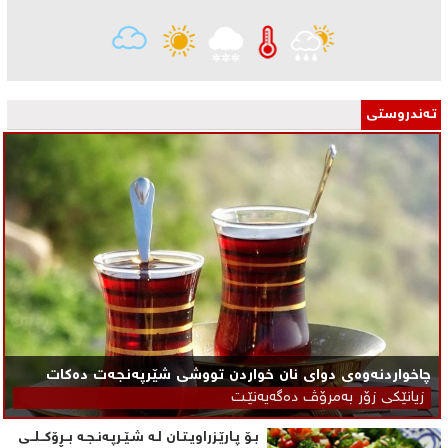
تـه‌ندروستی
چاخواردنەوەی دوای نان خواردن تووشی شێرپه‌نجه‌ت ده‌كات
زیانێكی زۆر به‌مرۆڤ ده‌گه‌یه‌نێـت
بـۆ پـارێـزراویـتـان لـه‌ شـێـرپـه‌نـجـه‌ بــڕۆكــلــی‌