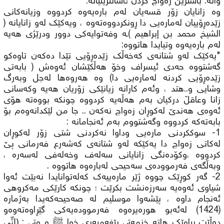
واتە: باشترین زەواج کردن ئاسانترینیانە.
وە زانایان زۆر قسەیان لەم بارەیەوە کردووە وزیانەکانی
زێدەڕۆییان لەمارەیی دا ڕونکردووەتەوە ، ویەکێک لەو زانایانە (
الشيخ محمد بن إبراهيم )ـە وفەتوایەکی دوور ودرێژی هەیە
لەم بارەیەوە وتیایدا هاتووە:
"یەکێک لەو شتانەی کەخەڵک زێدەڕۆیی تێدا دەکەن تاوەکو
گەشتووە حەدی ئیسراف وخۆ هەڵکێشان ئەوەش ( بابەتی
زێدەڕۆیی کردنە لەمارەیی دا) وە هەروەها لەجل وبەرگ
وشایی و..هتد ، وئەم کارانە زیانێکی زۆریان هەیە وکەسانی
زانا وعاقڵ درکیان بەم هەڵەیه کردووە چونکە بووەتە هۆی
ئەوەی هەندێ لەکوڕان زەواج نەکەن .. جا من لێکدانەوەم بۆ
بابەتەکە کردووە وگەشتووم بەم ئەنجامانە :
1- سوککردنی مارەیی وداوا نەکردنی شتی زۆر لەکوڕان
لەکاتی زەواج دا یەکێکە لەو شتانەی کەشەرع فەرمانی پێ
کردووە ،وکۆدەنگی زانایانی سەلەف وخەلەفی لەسەره ،
وبەڵگەی فەرموودەی سەحیحی لەبارەوە هاتووە .
2- گەر کوڕێک چووە ژێر مارەییەک کەلەتوانایدا نەبێت ئەوا
شیاوی ئەوەیە سەرزەنشت بکرێت ؛ چونکە کارێکی مەکروهی
ئەنجام داوە ، پێشەوا موسلیم لە صەحيحەکەیدا بەژمارە
(1424) لەئەبو هورەیرەوە فەرموودەیەکی گێڕاوەتەوەو
(إِنِّي
دەڵێت پیاوێک هاتە خزمەتى پێغەمبەرى خوا ﷺ و وتى :