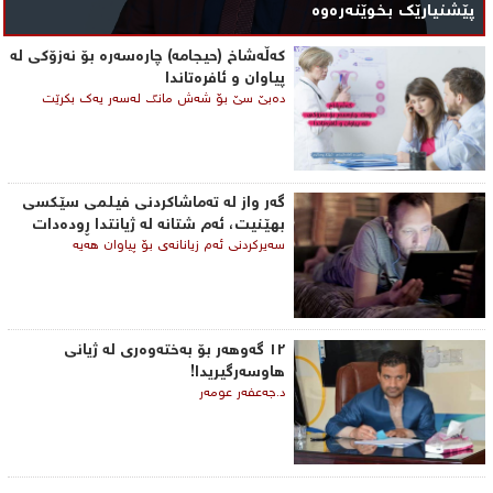
پێشنیارێک بخوێنەرەوە
کەڵەشاخ (حیجامە) چارەسەرە بۆ نەزۆکی لە
پیاوان و ئافرەتاندا
دەبێ سێ بۆ شەش مانگ لەسەر یەک بكرێت
گه‌ر واز له‌ ته‌ماشاكردنی فیلمی ‌سێكسی
بهێنیت، ئه‌م شتانه‌ له‌ ژیانتدا ڕوده‌دات
سه‌یركردنی ئه‌م زیانانه‌ی‌ بۆ پیاوان هه‌یه‌
١٢ گەوهەر بۆ بەختەوەری لە ژیانی
هاوسەرگیریدا!
د.جەعفەر عومەر