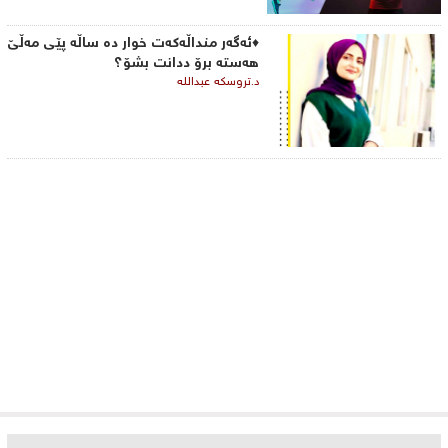
♦ئەگەر منداڵەکەت خوار دە ساڵە پێی مەڵێ
هەستە برۆ ددانت بشۆ؟
د.تروسکە عبداللە