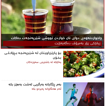
چاخواردنەوەی دوای نان خواردن تووشی شێرپه‌نجه‌ت ده‌كات
زیانێكی زۆر به‌مرۆڤ ده‌گه‌یه‌نێـت
بـۆ پـارێـزراویـتـان لـه‌ شـێـرپـه‌نـجـه‌ بــڕۆكــلــی‌
بـخـۆن
یه‌كێكه‌ له‌ باشترینی‌ سه‌وزه‌كان
به‌م ڕێگایانه‌ به‌رگریی‌ له‌شت به‌هێز بكه‌
ئه‌م هه‌نگاوانه‌ په‌یره‌و بكه‌