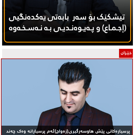
خـێـزان
پرسیارەکانی پێش هاوسەرگیری(زەواج)ئەم پرسیارانە وەک چەند