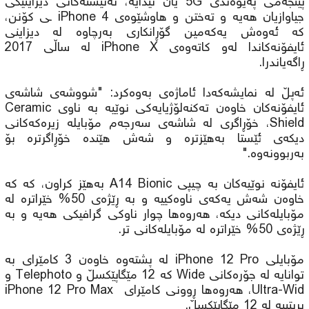
پێنجەمی پەیوەندی 5G یان تێدایە، تەنیشتەکانی دیزاینێکی
جیاوازیان هەیە و تەختن و هاوشێوەی iPhone 4 ـی کۆنن،
کە ئەوەش یەکەمین گۆڕانکاری بەرچاوە لە دیزاینی
ئایفۆنەکاندا لەو کاتەوەی iPhone X لە ساڵی 2017
ڕاگەیاندرا.
ئەپڵ لە نمایشەکەدا ئاماژەی بەوەکرد: "شووشەی شاشەی
ئایفۆنەکان خاوەن تەکنەلۆژیایەکی نوێیە بە ناوی Ceramic
Shield، خۆڕاگری لە شاشەی سەرجەم مۆبایلە زیرەکەکانی
دیکەی ئێستا بەهێزترە و شەش هێندە خۆڕاگرترە بۆ
بەربوونەوە."
ئایفۆنە نوێیەکان بە چیپی A14 Bionic بەهێز کراون، کە کە
خاوەن شەش یەکەی ناوەکییە و بە ڕێژەی 50% خێراترە لە
مۆبایلەکانی دیکە، هەروەها چوار ناوکی گرافیکی هەیە و بە
ڕێژەی 50% خێراترە لە مۆبایلەکانی تر.
مۆبایلی iPhone 12 Pro لە پشتەوە خاوەن 3 کامێرای بە
توانایە لە جۆرەکانی Wide کە 12 مێگاپێکسڵ و Telephoto و
Ultra-Wid، هەروەها ڕوونی کامێرای iPhone 12 Pro Max
بریتییە لە 12 مێگاپێکسڵ.