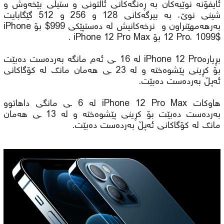
ئایفۆنە نوێیەکان بە ڕەنگەکانی ئاڵتونی و ستیلی بێخەوش و
شینی نوێ، بە بیرگەکانی 128 و 256 و 512 گێگابایت
بەرهەمهێنراون و نرخەکانیش لە دەستپێکی 999$ بۆ iPhone
12 Pro، 1099$ بۆ iPhone 12 Pro Max .
بڕیارەiPhone 12 Pro لە 16 ـی ئەم مانگە بەردەست دەبێت
بۆ کڕینی پێشوەختە و لە 23 ـی هەمان مانگ لە کۆگاکانی
ئەپڵ بەردەست دەبێت.
هاوکات iPhone 12 Pro Max لە 6 ـی مانگی داهاتوو
بەردەست دەبێت بۆ کڕینی پێشوەختە و لە 13 ـی هەمان
مانگ لە کۆگاکانی ئەپڵ بەردەست دەبێت.