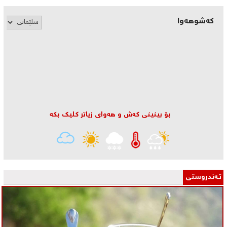
کەشوهەوا
بۆ بینینی كه‌ش و هه‌وای زیاتر كلیك بكه‌
تـه‌ندروستی