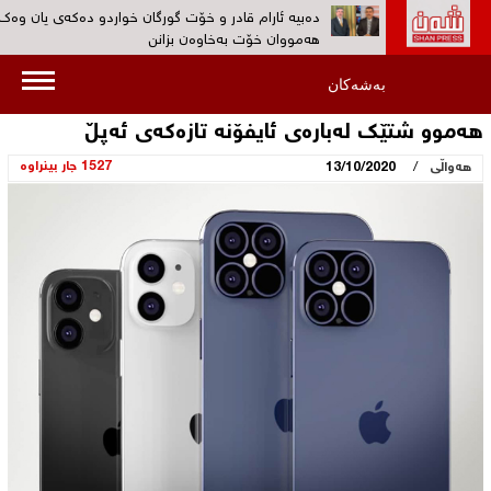
دەبیە ئارام قادر و خۆت گورگان خواردو ده‌كه‌ی یان وەک
هەمووان خۆت بەخاوەن بزانن‌
ڕۆژانى 19 و 20ى ئەم مانگە کۆنگرەى پێنجی کۆمەڵى دا
بەشەکان
بەڕێوەدەچێت‌
هەموو شتێک لەبارەى ئایفۆنە تازەکەى ئەپڵ
به‌ڤیدیۆ...کۆمەڵ: هیوادارین پڕۆسەی چەکدانانی په‌كه‌كه‌ 
بێنێتە ئاراوە‌
/
1527 جار بینراوە
هەواڵی
13/10/2020
بەڤیدیۆ... 30 ئەندامی پارتی کرێکارانی کوردستان (پە
دەیانسووتێنن‌
هۆكاری دەستگیرکردن ‌و بێسەروشوێنکردنی ئارام قادر س
نیشتمانیی بزانه‌؟‌