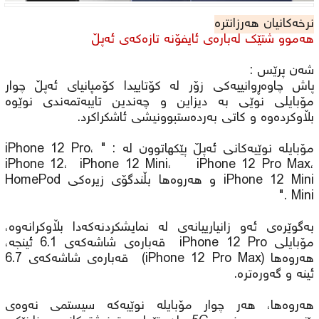
نرخەکانیان هەرزانترە
هەموو شتێک لەبارەى ئایفۆنە تازەکەى ئەپڵ
شه‌ن پرێس :
پاش چاوەڕوانییەکی زۆر لە کۆتاییدا کۆمپانیای ئەپڵ چوار
مۆبایلی نوێی بە دیزاین و چەندین تایبەتمەندی نوێوە
بڵاوکردەوە و کاتی بەردەستبوونیشی ئاشكراکرد.
مۆبایلە نوێیەکانی ئەپڵ پێکهاتوون لە : " iPhone 12 Pro،
iPhone 12، iPhone 12 Mini، iPhone 12 Pro Max،
iPhone 12 Mini و هەروەها بڵندگۆی زیرەکی HomePod
Mini ."
بەگوێرەی ئەو زانیارییانەی لە نمایشکردنەکەدا بڵاوکرانەوە،
مۆبایلی iPhone 12 Pro قەبارەی شاشەکەی 6.1 ئینجە،
هەروەها (iPhone 12 Pro Max) قەبارەی شاشەکەی 6.7
ئینە و گەورەترە.
هەروەها، هەر چوار مۆبایلە نوێیەکە سیستمی نەوەی