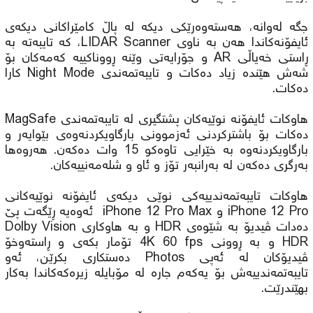
جگە لەوانە، هەستەوەرێکی دیکە لە پاڵ کامێراکانی دیکەی
ئایفۆنەکاندا هەن بە ناوی LIDAR Scanner، کە تایبەتە بە
ڕاستی خەیاڵی AR و جۆرایەتی وێنە ڕووناکییە کەمەکان بۆ
شەش هێندە زیاد دەکات و تایبەتمەندی Night Mode کارا
دەکات.
هاوکات ئایفۆنە نوێیەکان پشتگیری لە تایبەتمەندی MagSafe
دەکات بۆ باشترکردنی ئەزموونی بارگاویکردنەوەی بێوایەر و
بارگاویکردنەوە بە خێرایی تاوەکو 15 وات دەکەن. هەروەها
بەرگری دەکەن لە بەرانبەر تۆز و ئاو و شلەمەنییەکان.
هاوکات تایبەتمەندییەکی نوێی دیکەی ئایفۆنە نوێیەکانی
iPhone 12 Pro و iPhone 12 Pro Max ئەوەیە ڕێگەت پێ
دەدات ڤیدیۆ بە شێوەی HDR و بە هاوکاری Dolby Vision
HDR و بە ڕوونی 4K 60 fps تۆمار بکەی و ڕاستەوخۆ
ڤیدیۆکان لە ئەپی Photos دەستکاری بکرێن، ئەو
تایبەتمەندییەش بۆ یەکەم جارە لە مۆبایلە زیرەکەکاندا بەکار
بهێندرێت.