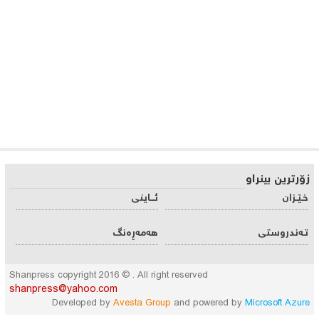
زۆرترین بینراو
خـێـزان
ئـــاینی
تـه‌ندروستی
هه‌مه‌ڕه‌نگ
Shanpress copyright 2016 © . All right reserved
shanpress@yahoo.com
Developed by
Avesta Group
and powered by
Microsoft Azure