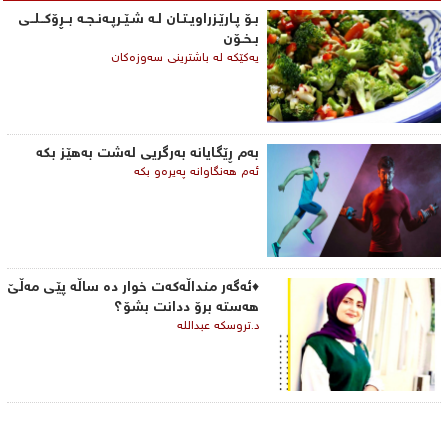
بـۆ پـارێـزراویـتـان لـه‌ شـێـرپـه‌نـجـه‌ بــڕۆكــلــی‌
بـخـۆن
یه‌كێكه‌ له‌ باشترینی‌ سه‌وزه‌كان
به‌م ڕێگایانه‌ به‌رگریی‌ له‌شت به‌هێز بكه‌
ئه‌م هه‌نگاوانه‌ په‌یره‌و بكه‌
♦ئەگەر منداڵەکەت خوار دە ساڵە پێی مەڵێ
هەستە برۆ ددانت بشۆ؟
د.تروسکە عبداللە