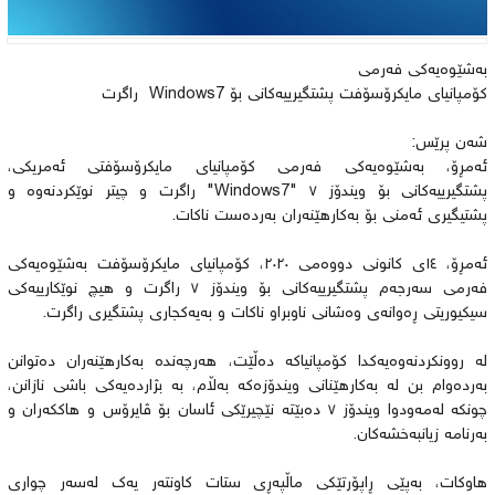
بەشێوەیەکی فەرمی
کۆمپانیای مایکرۆسۆفت پشتگیرییەکانی بۆ Windows7 راگرت
شه‌ن پرێس:
ئەمڕۆ، بەشێوەیەکی فەرمی کۆمپانیای مایکرۆسۆفتی ئەمریکی،
پشتگیرییەکانی بۆ ویندۆز ٧ "Windows7" راگرت و چیتر نوێکردنەوە و
پشتیگیری ئەمنی بۆ بەکارهێنەران بەردەست ناکات.
ئەمڕۆ، ١٤ی کانونی دووەمی ٢٠٢٠، کۆمپانیای مایکرۆسۆفت بەشێوەیەکی
فەرمی سەرجەم پشتگیرییەکانی بۆ ویندۆز ٧ راگرت و هیچ نوێکارییەکی
سیکیوریتی ڕەوانەی وەشانی ناوبراو ناکات و بەیەکجاری پشتگیری راگرت.
لە روونکردنەوەیەکدا کۆمپانیاکە دەڵێت، هەرچەندە بەکارهێنەران دەتوانن
بەردەوام بن لە بەکارهێنانی ویندۆزەکە بەڵام، بە بژاردەیەکی باشی نازانن،
چونکە لەمەودوا ویندۆز ٧ دەبێتە نێچیرێکی ئاسان بۆ ڤایرۆس و هاککەران و
بەرنامە زیانبەخشەکان.
هاوکات، بەپێی ڕاپۆرتێکی ماڵپەڕی ستات کاونتەر یەک لەسەر چواری