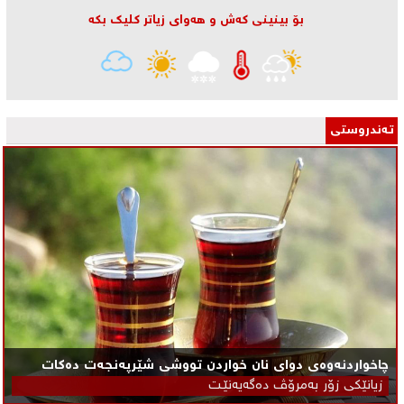
بۆ بینینی كه‌ش و هه‌وای زیاتر كلیك بكه‌
تـه‌ندروستی
چاخواردنەوەی دوای نان خواردن تووشی شێرپه‌نجه‌ت ده‌كات
زیانێكی زۆر به‌مرۆڤ ده‌گه‌یه‌نێـت