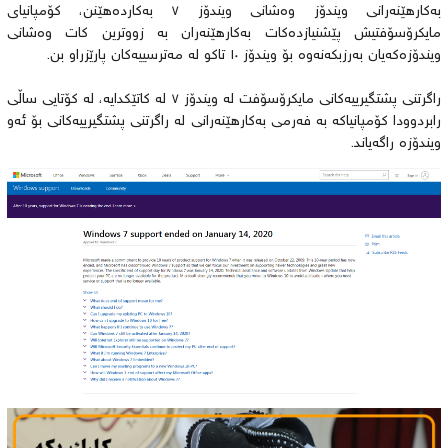
بەکارهێنەرانی ویندۆز وەشانی ویندۆز ٧ بەکاردەهێنن، کۆمپانیای
مایکرۆسۆفتیش پێشنیازدەکات بەکارهێنەران بە زووترین کات وەشانی
ویندۆزەکەیان بەرزبکەنەوە بۆ ویندۆز ١٠ تاکو لە مەترسییەکان پارێزراو بن.
راگرتنی پشتگیرییەکانی مایکرۆسۆفت لە ویندۆز ٧ لە کاتێکدایە، لە کۆتایی ساڵی
رابردوودا کۆمپانیاکە بە فەرمی بەکارهێنەرانی لە راگرتنی پشتگیرییەکانی بۆ ئەو
ویندۆزە راگەیاند.