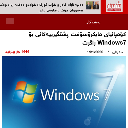
دەبیە ئارام قادر و خۆت گورگان خواردو ده‌كه‌ی یان وەک
هەمووان خۆت بەخاوەن بزانن‌
ڕۆژانى 19 و 20ى ئەم مانگە کۆنگرەى پێنجی کۆمەڵى دا
بەشەکان
بەڕێوەدەچێت‌
کۆمپانیای مایکرۆسۆفت پشتگیرییەکانی بۆ
به‌ڤیدیۆ...کۆمەڵ: هیوادارین پڕۆسەی چەکدانانی په‌كه‌كه‌ 
Windows7 راگرت
بێنێتە ئاراوە‌
/
1646 جار بینراوە
هەواڵی
14/1/2020
بەڤیدیۆ... 30 ئەندامی پارتی کرێکارانی کوردستان (پە
دەیانسووتێنن‌
هۆكاری دەستگیرکردن ‌و بێسەروشوێنکردنی ئارام قادر س
نیشتمانیی بزانه‌؟‌