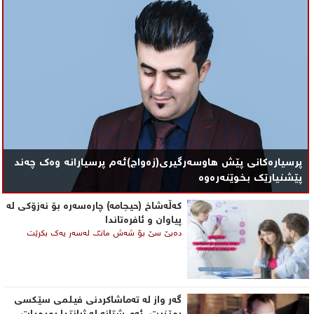
پرسیارەکانی پێش هاوسەرگیری(زەواج)ئەم پرسیارانە وەک چەند
پێشنیارێک بخوێنەرەوە
کەڵەشاخ (حیجامە) چارەسەرە بۆ نەزۆکی لە
پیاوان و ئافرەتاندا
دەبێ سێ بۆ شەش مانگ لەسەر یەک بكرێت
گه‌ر واز له‌ ته‌ماشاكردنی فیلمی ‌سێكسی