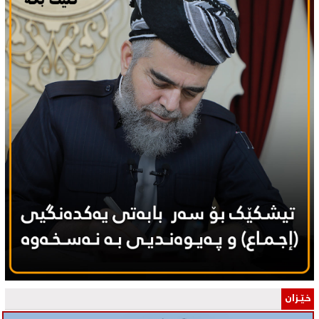
خـێـزان